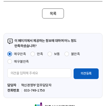
목록
이 페이지에서 제공하는 정보에 대하여 어느 정도
만족하셨습니까?
매우만족
만족
보통
불만족
매우불만족
의
견
입
담당자
혁신경영부 업무담당자
력
전화번호
033-749-1750
영
역
원