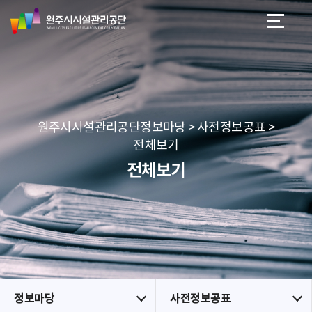
원
스
본문 바로가기
메뉴 바로가기
주
킵
시
네
시
비
설
게
관
이
리
션
공
원주시시설관리공단정보마당 > 사전정보공표 >
단
전체보기
전체보기
정보마당
사전정보공표