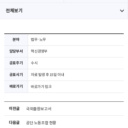
전체보기
분야
법무·노무
담당부서
혁신경영부
공표주기
수시
공표시기
자료 발생 후 15일 이내
바로가기
바로가기 링크
이전글
국외출장보고서
다음글
공단 노동조합 현황