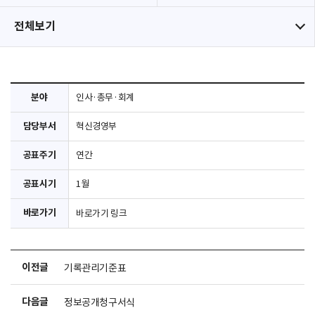
전체보기
분야
인사·총무·회계
담당부서
혁신경영부
공표주기
연간
공표시기
1월
바로가기
바로가기 링크
이전글
기록관리기준표
다음글
정보공개청구서식