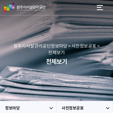
원
스
본문 바로가기
메뉴 바로가기
주
킵
시
네
시
비
설
게
관
이
리
션
공
원주시시설관리공단정보마당 > 사전정보공표 >
단
전체보기
전체보기
정보마당
사전정보공표