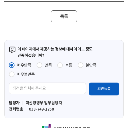
목록
이 페이지에서 제공하는 정보에 대하여 어느 정도
만족하셨습니까?
매우만족
만족
보통
불만족
매우불만족
의
견
입
담당자
혁신경영부 업무담당자
력
전화번호
033-749-1750
영
역
원