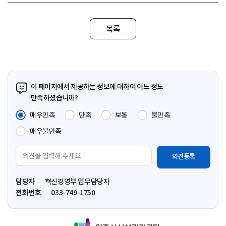
목록
이 페이지에서 제공하는 정보에 대하여 어느 정도
만족하셨습니까?
매우만족
만족
보통
불만족
매우불만족
의
견
입
담당자
혁신경영부 업무담당자
력
전화번호
033-749-1750
영
역
원