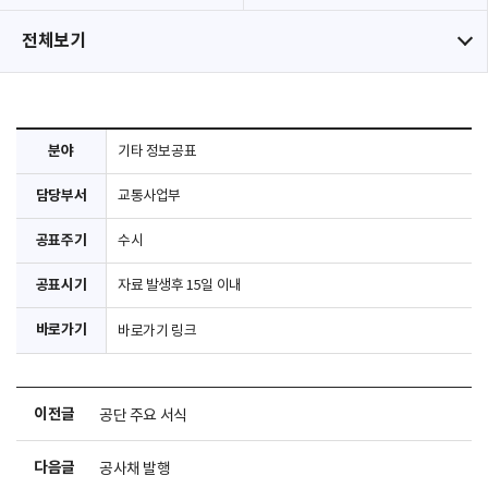
전체보기
분야
기타 정보공표
담당부서
교통사업부
공표주기
수시
공표시기
자료 발생후 15일 이내
바로가기
바로가기 링크
이전글
공단 주요 서식
다음글
공사채 발행