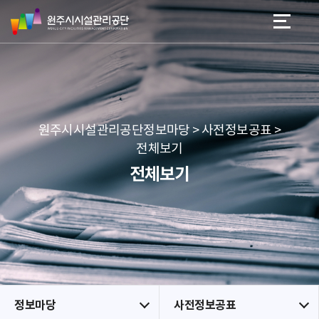
원
스
본문 바로가기
메뉴 바로가기
주
킵
시
네
시
비
설
게
관
이
리
션
공
원주시시설관리공단정보마당 > 사전정보공표 >
단
전체보기
전체보기
정보마당
사전정보공표