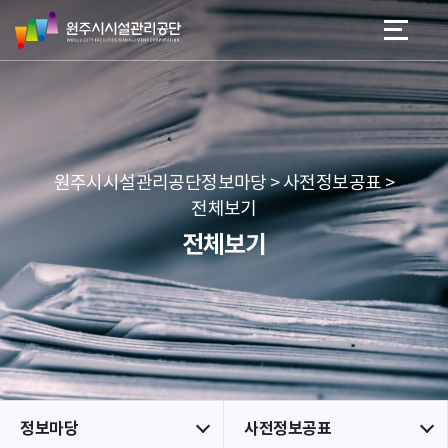
원
스
본문 바로가기
메뉴 바로가기
주
킵
시
네
시
비
설
게
관
이
리
션
공
원주시시설관리공단정보마당 > 사전정보공표 >
단
전체보기
전체보기
정보마당
사전정보공표