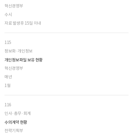
혁신경영부
수시
자료 발생후 15일 이내
115
정보화·개인정보
개인정보파일 보유 현황
혁신경영부
매년
1월
116
인사·총무·회계
수의계약 현황
전략기획부