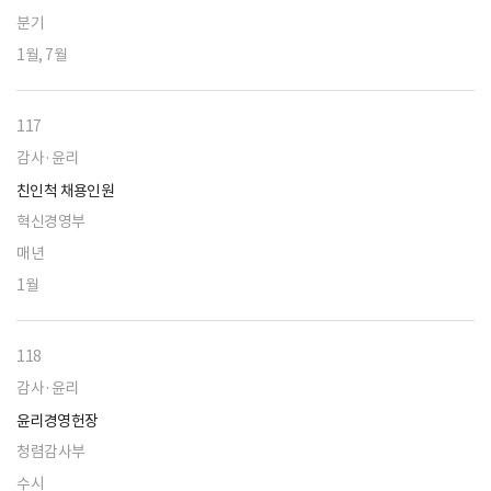
분기
1월, 7월
117
감사·윤리
친인척 채용인원
혁신경영부
매년
1월
118
감사·윤리
윤리경영헌장
청렴감사부
수시