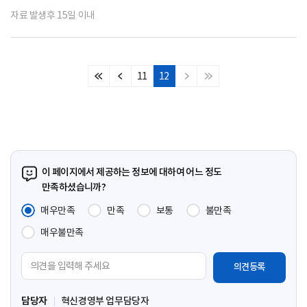
자료 발생후 15일 이내
11
12
처
이
다
마
음
전
음
지
페
페
페
막
이
이
이
페
지
지
지
이
지
이 페이지에서 제공하는 정보에 대하여 어느 정도
만족하셨습니까?
매우만족
만족
보통
불만족
매우불만족
의
견
입
담당자
혁신경영부 업무담당자