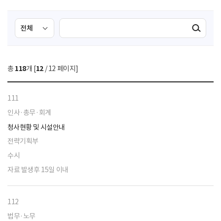
검
검
검색실행
색
색
조
영
건
역
총
118
개 [
12
/ 12 페이지]
선
택
111
인사·총무·회계
청사현황 및 시설안내
전략기획부
수시
자료 발생후 15일 이내
112
법무·노무