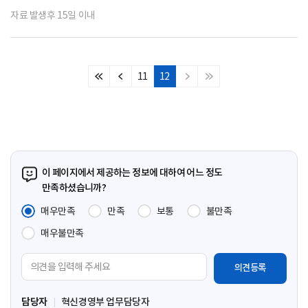
자료 발생후 15일 이내
11
12
처
이
다
마
음
전
음
지
페
페
페
막
이
이
이
페
지
지
지
이
지
이 페이지에서 제공하는 정보에 대하여 어느 정도
만족하셨습니까?
매우만족
만족
보통
불만족
매우불만족
의
견
입
담당자
혁신경영부 업무담당자