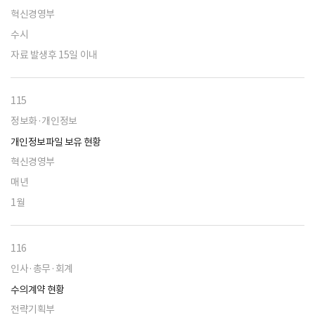
혁신경영부
수시
자료 발생후 15일 이내
115
정보화·개인정보
개인정보파일 보유 현황
혁신경영부
매년
1월
116
인사·총무·회계
수의계약 현황
전략기획부