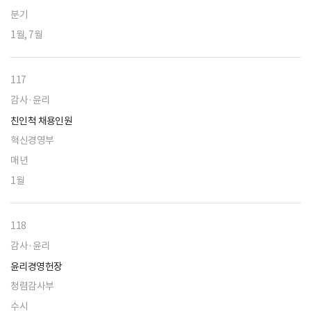
분기
1월, 7월
117
감사·윤리
친인척 채용인원
혁신경영부
매년
1월
118
감사·윤리
윤리경영헌장
청렴감사부
수시