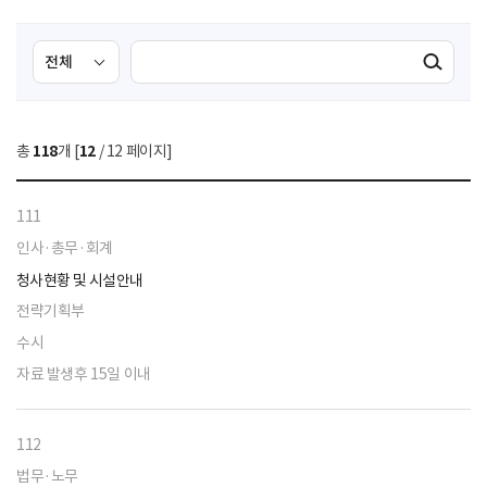
검
검
검색실행
색
색
조
영
건
역
총
118
개 [
12
/ 12 페이지]
선
택
111
인사·총무·회계
청사현황 및 시설안내
전략기획부
수시
자료 발생후 15일 이내
112
법무·노무