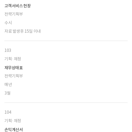
고객서비스 헌장
전략기획부
수시
자료 발생후 15일 이내
103
기획·재정
재무상태표
전략기획부
매년
3월
104
기획·재정
손익계산서