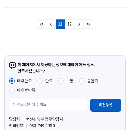
11
12
처
이
다
마
음
전
음
지
페
페
페
막
이
이
이
페
지
지
지
이
지
이 페이지에서 제공하는 정보에 대하여 어느 정도
만족하셨습니까?
매우만족
만족
보통
불만족
매우불만족
의
견
입
담당자
혁신경영부 업무담당자
력
전화번호
033-749-1750