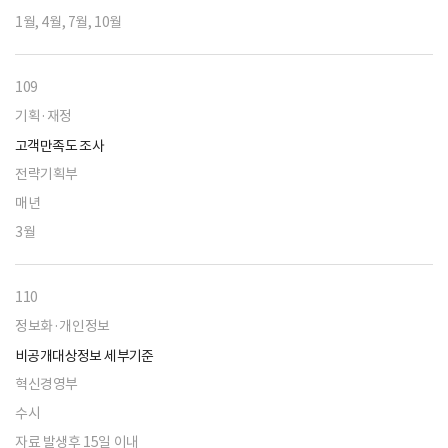
1월, 4월, 7월, 10월
109
기획·재정
고객만족도 조사
전략기획부
매년
3월
110
정보화·개인정보
비공개대상정보 세부기준
혁신경영부
수시
자료 발생후 15일 이내