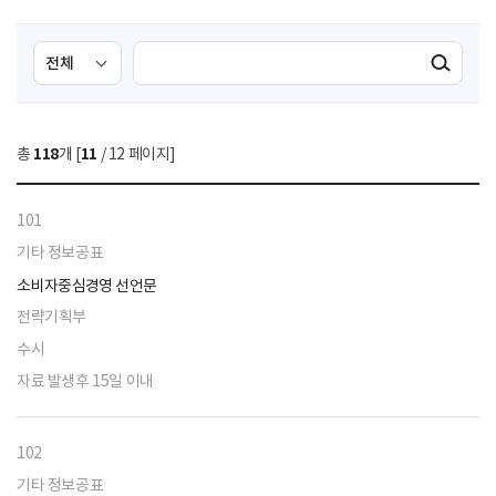
검
검
검색실행
색
색
조
영
건
역
총
118
개 [
11
/ 12 페이지]
선
택
101
기타 정보공표
소비자중심경영 선언문
전략기획부
수시
자료 발생후 15일 이내
102
기타 정보공표