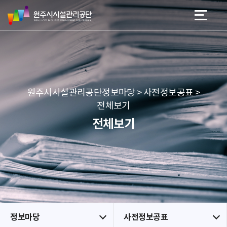
원
스
본문 바로가기
메뉴 바로가기
주
킵
시
네
시
비
설
게
관
이
리
션
공
원주시시설관리공단정보마당 > 사전정보공표 >
단
전체보기
전체보기
정보마당
사전정보공표