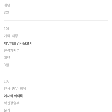
매년
3월
107
기획·재정
재무제표 감사보고서
전략기획부
매년
3월
108
인사·총무·회계
이사회 회의록
혁신경영부
분기