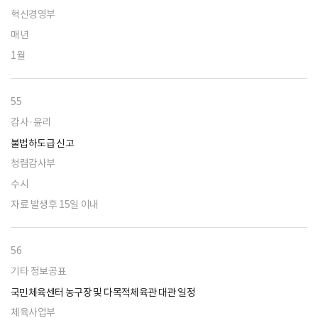
혁신경영부
매년
1월
55
감사·윤리
불법하도급 신고
청렴감사부
수시
자료 발생후 15일 이내
56
기타 정보공표
국민체육센터 농구장 및 다목적체육관 대관 일정
체육사업부