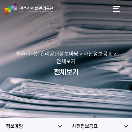
원
스
본문 바로가기
메뉴 바로가기
주
킵
시
네
시
비
설
게
관
이
리
션
공
원주시시설관리공단정보마당 > 사전정보공표 >
단
전체보기
전체보기
정보마당
사전정보공표