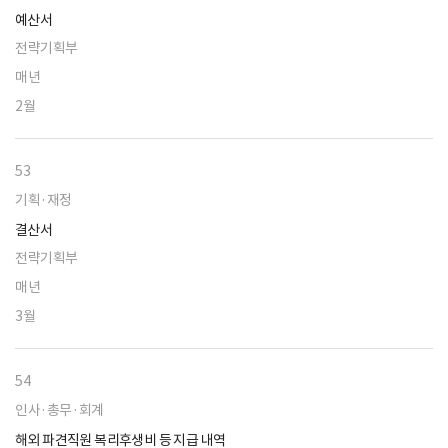
예산서
전략기획부
매년
2월
53
기획·재정
결산서
전략기획부
매년
3월
54
인사·총무·회계
해외 파견직원 복리후생비 등 지급 내역