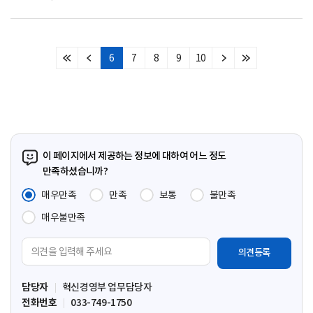
6
7
8
9
10
처
이
다
마
음
전
음
지
페
페
페
막
이
이
이
페
지
지
지
이
지
이 페이지에서 제공하는 정보에 대하여 어느 정도
만족하셨습니까?
매우만족
만족
보통
불만족
매우불만족
의
견
입
담당자
혁신경영부 업무담당자
력
전화번호
033-749-1750