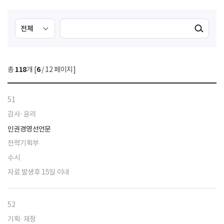
검
검
검색실행
색
색
조
영
건
역
총
118
개 [
6
/ 12 페이지]
선
택
51
감사·윤리
인권경영선언문
전략기획부
수시
자료 발생후 15일 이내
52
기획·재정