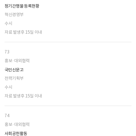
정기간행물 등록현황
혁신경영부
수시
자료 발생후 15일 이내
73
홍보·대외협력
국민신문고
전략기획부
수시
자료 발생후 15일 이내
74
홍보·대외협력
사회공헌활동