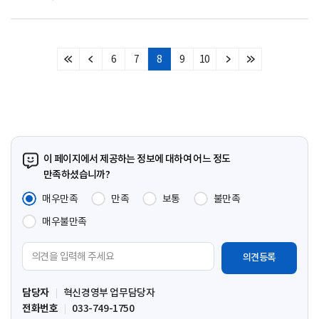
6
7
8
9
10
처
이
다
마
음
전
음
지
페
페
페
막
이
이
이
페
지
지
지
이
지
이 페이지에서 제공하는 정보에 대하여 어느 정도
만족하셨습니까?
매우만족
만족
보통
불만족
매우불만족
의
견
입
담당자
혁신경영부 업무담당자
력
전화번호
033-749-1750