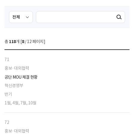
검
검
검색실행
색
색
조
영
건
역
총
118
개 [
8
/ 12 페이지]
선
택
71
홍보·대외협력
공단 MOU 체결 현황
혁신경영부
반기
1월, 4월, 7월, 10월
72
홍보·대외협력