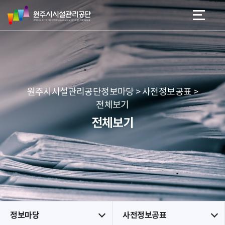
원
스
본문 바로가기
메뉴 바로가기
주
킵
시
네
시
비
설
게
관
이
리
션
공
원주시시설관리공단정보마당 > 사전정보공표 >
단
전체보기
전체보기
정보마당
사전정보공표