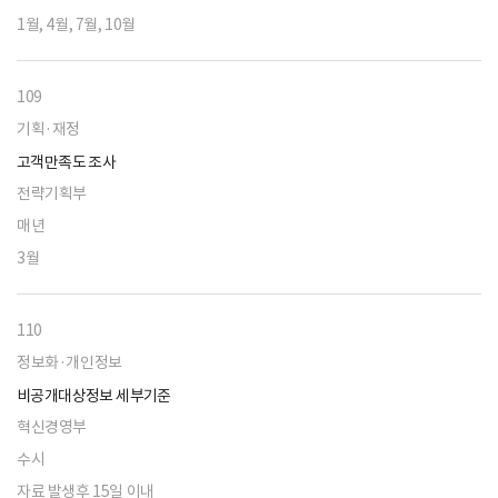
1월, 4월, 7월, 10월
109
기획·재정
고객만족도 조사
전략기획부
매년
3월
110
정보화·개인정보
비공개대상정보 세부기준
혁신경영부
수시
자료 발생후 15일 이내