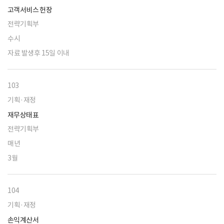
고객서비스 헌장
전략기획부
수시
자료 발생후 15일 이내
103
기획·재정
재무상태표
전략기획부
매년
3월
104
기획·재정
손익계산서