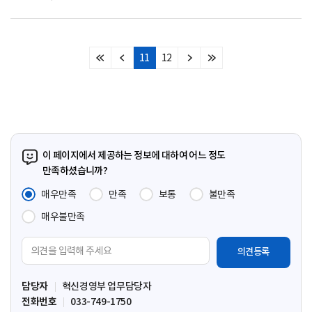
11
12
처
이
다
마
음
전
음
지
페
페
페
막
이
이
이
페
지
지
지
이
지
이 페이지에서 제공하는 정보에 대하여 어느 정도
만족하셨습니까?
매우만족
만족
보통
불만족
매우불만족
의
견
입
담당자
혁신경영부 업무담당자
력
전화번호
033-749-1750