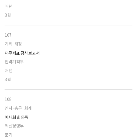
매년
3월
107
기획·재정
재무제표 감사보고서
전략기획부
매년
3월
108
인사·총무·회계
이사회 회의록
혁신경영부
분기