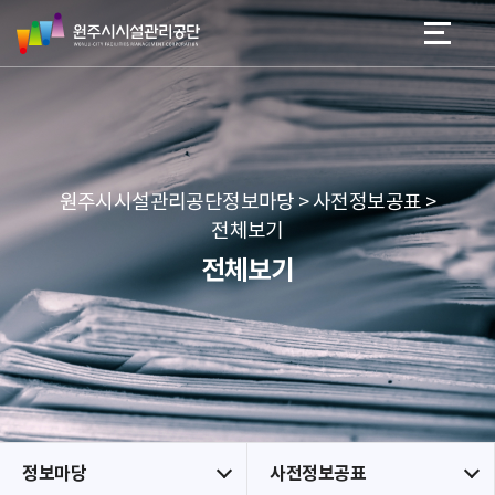
원
스
본문 바로가기
메뉴 바로가기
주
킵
시
네
시
비
설
게
관
이
리
션
공
원주시시설관리공단정보마당 > 사전정보공표 >
단
전체보기
전체보기
정보마당
사전정보공표