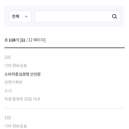
검
검
검색실행
색
색
조
영
건
역
총
118
개 [
11
/ 12 페이지]
선
택
101
기타 정보공표
소비자중심경영 선언문
전략기획부
수시
자료 발생후 15일 이내
102
기타 정보공표