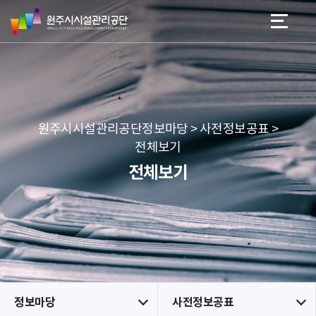
원
스
본문 바로가기
메뉴 바로가기
주
킵
시
네
시
비
설
게
관
이
리
션
공
원주시시설관리공단정보마당 > 사전정보공표 >
단
전체보기
전체보기
정보마당
사전정보공표