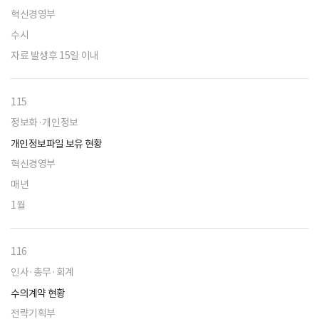
혁신경영부
수시
자료 발생후 15일 이내
115
정보화·개인정보
개인정보파일 보유 현황
혁신경영부
매년
1월
116
인사·총무·회계
수의계약 현황
전략기획부