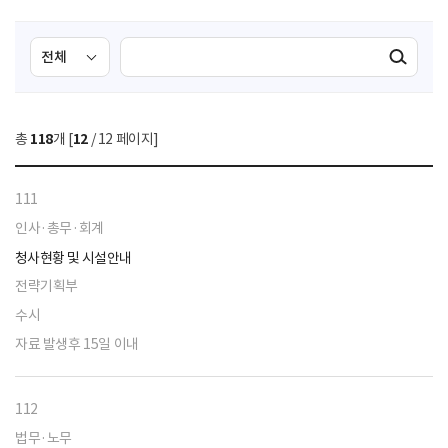
검
검
검색실행
색
색
조
영
건
역
총
118
개 [
12
/ 12 페이지]
선
택
111
인사·총무·회계
청사현황 및 시설안내
전략기획부
수시
자료 발생후 15일 이내
112
법무·노무