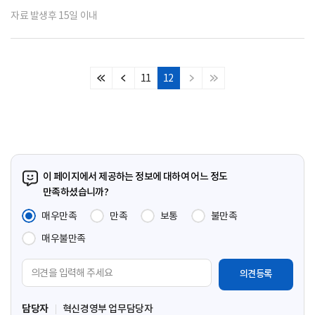
자료 발생후 15일 이내
11
12
처
이
다
마
음
전
음
지
페
페
페
막
이
이
이
페
지
지
지
이
지
이 페이지에서 제공하는 정보에 대하여 어느 정도
만족하셨습니까?
매우만족
만족
보통
불만족
매우불만족
의
견
입
담당자
혁신경영부 업무담당자