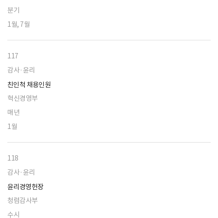
분기
1월, 7월
117
감사·윤리
친인척 채용인원
혁신경영부
매년
1월
118
감사·윤리
윤리경영헌장
청렴감사부
수시