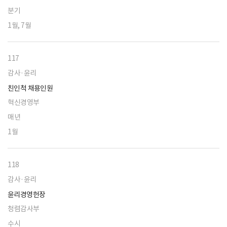
분기
1월, 7월
117
감사·윤리
친인척 채용인원
혁신경영부
매년
1월
118
감사·윤리
윤리경영헌장
청렴감사부
수시