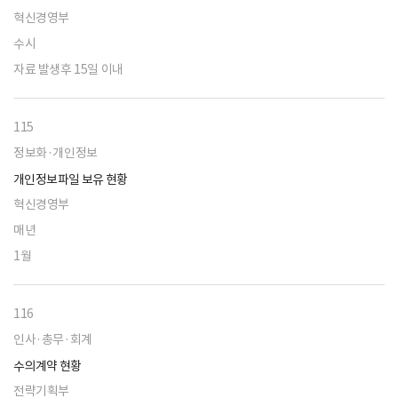
혁신경영부
수시
자료 발생후 15일 이내
115
정보화·개인정보
개인정보파일 보유 현황
혁신경영부
매년
1월
116
인사·총무·회계
수의계약 현황
전략기획부