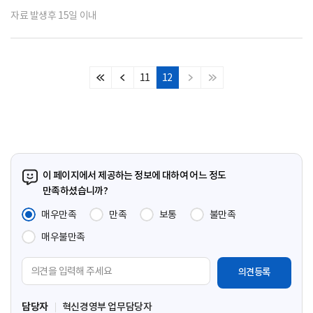
자료 발생후 15일 이내
11
12
처
이
다
마
음
전
음
지
페
페
페
막
이
이
이
페
지
지
지
이
지
이 페이지에서 제공하는 정보에 대하여 어느 정도
만족하셨습니까?
매우만족
만족
보통
불만족
매우불만족
의
견
입
담당자
혁신경영부 업무담당자