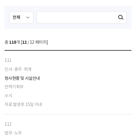
검
검
검색실행
색
색
조
영
건
역
총
118
개 [
12
/ 12 페이지]
선
택
111
인사·총무·회계
청사현황 및 시설안내
전략기획부
수시
자료 발생후 15일 이내
112
법무·노무