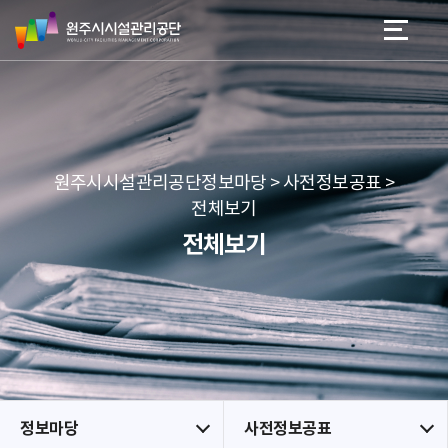
원
스
본문 바로가기
메뉴 바로가기
주
킵
시
네
시
비
설
게
관
이
리
션
공
원주시시설관리공단정보마당 > 사전정보공표 >
단
전체보기
전체보기
정보마당
사전정보공표