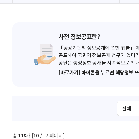
사전 정보공표란?
「공공기관의 정보공개에 관한 법률」 제7
공표하여 국민의 정보공개 청구가 없더라
공단은 행정정보 공개를 지속적으로 확대
[바로가기] 아이콘을 누르면 해당정보 
검
색
조
건
선
총
118
개 [
10
/ 12 페이지]