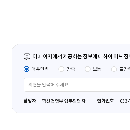
음
페
이
지
이 페이지에서 제공하는 정보에 대하여 어느 
매우만족
만족
보통
불만
의
견
입
담당자
전화번호
혁신경영부 업무담당자
033-
력
영
역