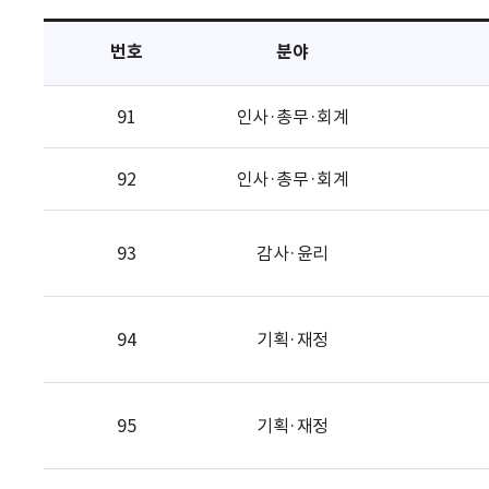
택
번호
분야
91
인사·총무·회계
92
인사·총무·회계
93
감사·윤리
94
기획·재정
95
기획·재정