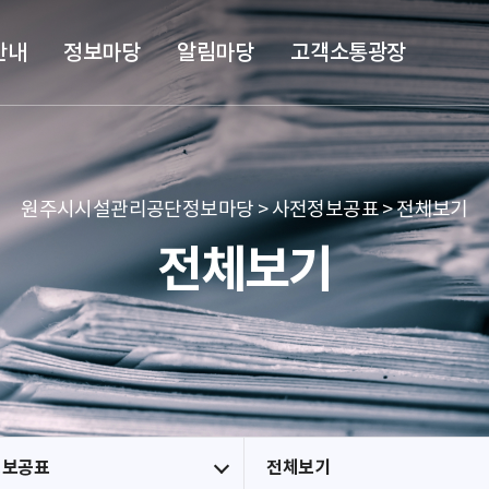
본문 바로가기
메뉴 바로가기
안내
정보마당
알림마당
고객소통광장
원주시시설관리공단정보마당 > 사전정보공표 > 전체보기
전체보기
정보공표
전체보기