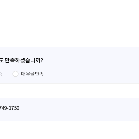
전
페
이
지
정도 만족하셨습니까?
족
매우불만족
749-1750