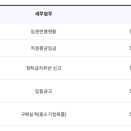
세무업무
임원연봉현황
직원평균임금
청탁금지위반 신고
입찰공고
구매실적(중소기업제품)