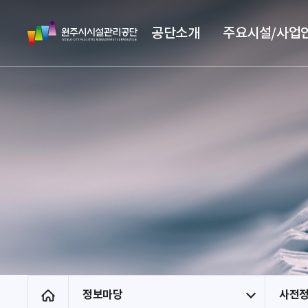
스
원
킵
공단소개
주요시설/사업
주
네
시
비
시
게
설
이
관
션
리
공
단
정보마당
사전
홈