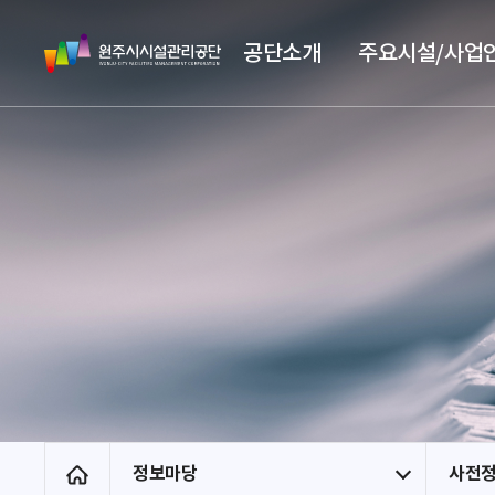
스
원
킵
공단소개
주요시설/사업
주
네
시
비
시
게
설
이
관
션
리
공
단
정보마당
사전
홈