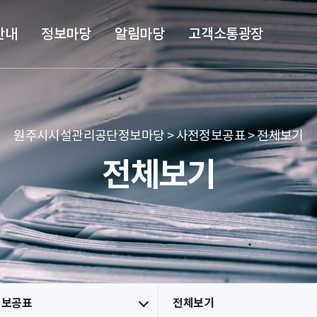
본문 바로가기
메뉴 바로가기
안내
정보마당
알림마당
고객소통광장
원주시시설관리공단정보마당 > 사전정보공표 > 전체보기
전체보기
정보공표
전체보기