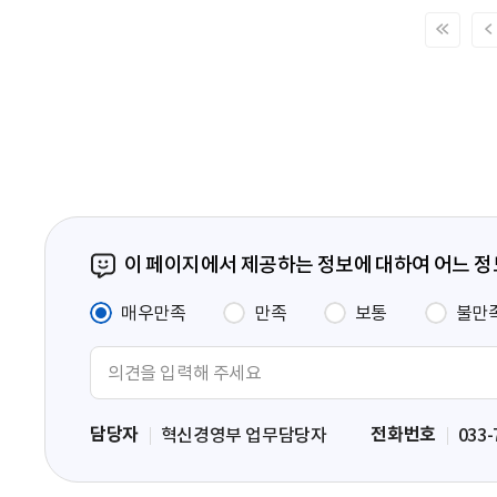
처
음
페
이
지
이 페이지에서 제공하는 정보에 대하여 어느 
매우만족
만족
보통
불만
의
견
입
담당자
전화번호
혁신경영부 업무담당자
033-
력
영
역