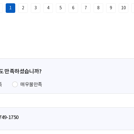
1
2
3
4
5
6
7
8
9
10
이
전
페
이
지
정도 만족하셨습니까?
족
매우불만족
749-1750