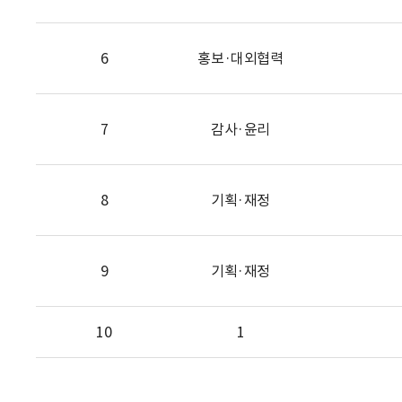
6
홍보·대외협력
7
감사·윤리
8
기획·재정
9
기획·재정
10
1