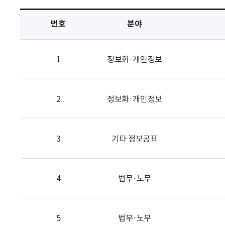
택
번호
분야
1
정보화·개인정보
2
정보화·개인정보
3
기타 정보공표
4
법무·노무
5
법무·노무