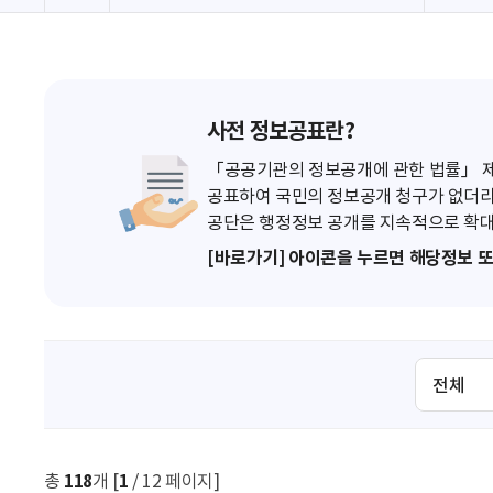
사전 정보공표란?
「공공기관의 정보공개에 관한 법률」 제7
공표하여 국민의 정보공개 청구가 없더라
공단은 행정정보 공개를 지속적으로 확대
[바로가기] 아이콘을 누르면 해당정보 
검
색
조
건
선
총
118
개 [
1
/ 12 페이지]