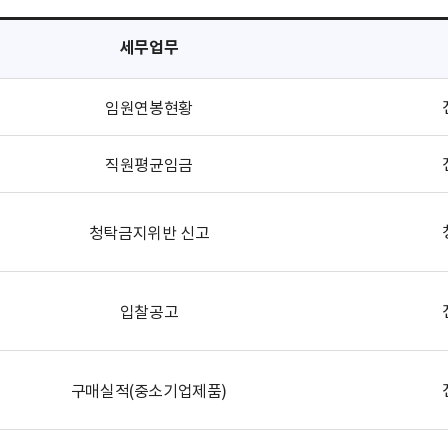
세무업무
임원연봉현황
직원평균임금
청탁금지위반 신고
입찰공고
구매실적(중소기업제품)