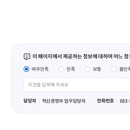
음
페
이
지
이 페이지에서 제공하는 정보에 대하여 어느 
매우만족
만족
보통
불만
의
견
입
담당자
전화번호
혁신경영부 업무담당자
033-
력
영
역