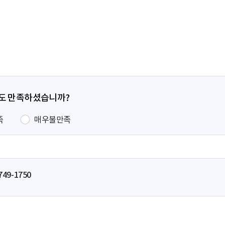
전
페
이
지
정도 만족하셨습니까?
족
매우불만족
749-1750