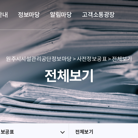
본문 바로가기
메뉴 바로가기
안내
정보마당
알림마당
고객소통광장
원주시시설관리공단정보마당 > 사전정보공표 > 전체보기
전체보기
정보공표
전체보기