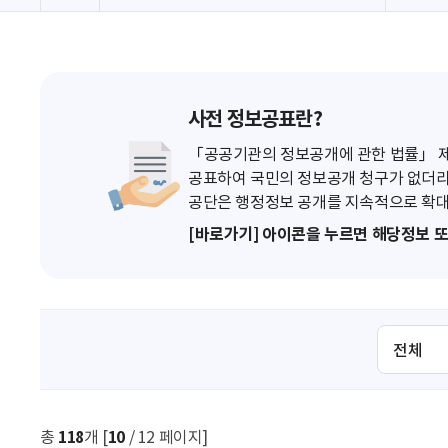
사전 정보공표란?
「공공기관의 정보공개에 관한 법률」 제7
공표하여 국민의 정보공개 청구가 없더라
공단은 행정정보 공개를 지속적으로 확대
[바로가기] 아이콘을 누르면 해당정보 
검
색
조
건
선
총
118
개 [
10
/ 12 페이지]