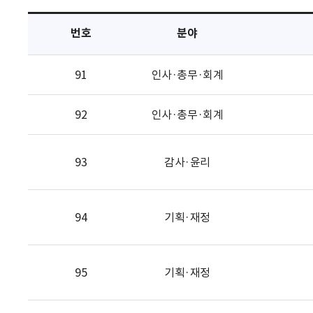
택
번호
분야
91
인사·총무·회계
92
인사·총무·회계
93
감사·윤리
94
기획·재정
95
기획·재정