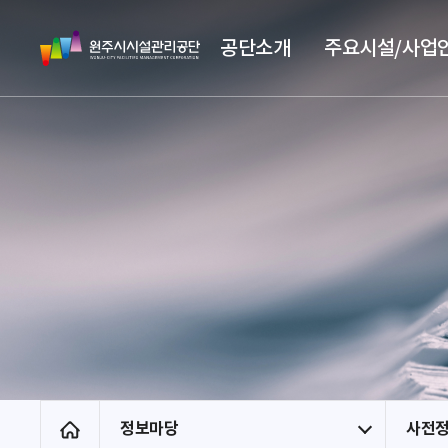
스
원
킵
공단소개
주요시설/사업
주
네
시
비
시
게
설
이
관
션
리
공
단
정보마당
사전
홈