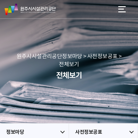
원
스
본문 바로가기
메뉴 바로가기
주
킵
시
네
시
비
설
게
관
이
리
션
공
원주시시설관리공단정보마당 > 사전정보공표 >
단
전체보기
전체보기
정보마당
사전정보공표