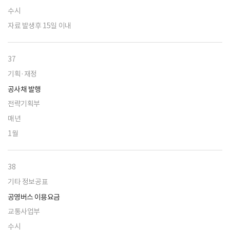
수시
자료 발생후 15일 이내
37
기획·재정
공사채 발행
전략기획부
매년
1월
38
기타 정보공표
공영버스 이용요금
교통사업부
수시