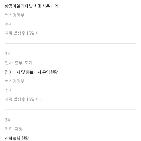
항공마일리지 발생 및 사용 내역
혁신경영부
수시
자료 발생후 15일 이내
33
인사·총무·회계
명예대사 및 홍보대사 운영현황
혁신경영부
수시
자료 발생후 15일 이내
34
기획·재정
산학협력 현황