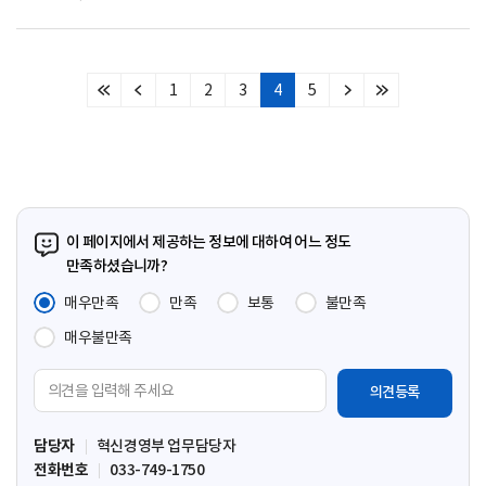
1
2
3
4
5
처
이
다
마
음
전
음
지
페
페
페
막
이
이
이
페
지
지
지
이
지
이 페이지에서 제공하는 정보에 대하여 어느 정도
만족하셨습니까?
매우만족
만족
보통
불만족
매우불만족
의
견
입
담당자
혁신경영부 업무담당자
력
전화번호
033-749-1750