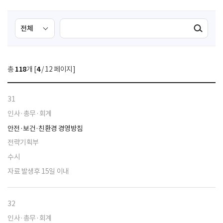
검
검
검색실행
색
색
조
영
건
역
총
118
개 [
4
/ 12 페이지]
선
택
31
인사·총무·회계
안전·보건·친환경 경영방침
전략기획부
수시
자료 발생후 15일 이내
32
인사·총무·회계