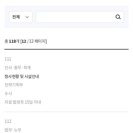
검
검
검색실행
색
색
조
영
건
역
총
118
개 [
12
/ 12 페이지]
선
택
111
인사·총무·회계
청사현황 및 시설안내
전략기획부
수시
자료 발생후 15일 이내
112
법무·노무