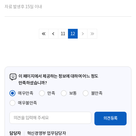
자료 발생후 15일 이내
11
12
처
이
다
마
음
전
음
지
페
페
페
막
이
이
이
페
지
지
지
이
지
이 페이지에서 제공하는 정보에 대하여 어느 정도
만족하셨습니까?
매우만족
만족
보통
불만족
매우불만족
의
견
입
담당자
혁신경영부 업무담당자