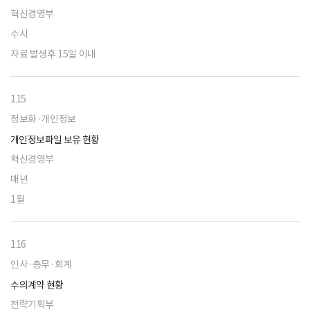
혁신경영부
수시
자료 발생후 15일 이내
115
정보화·개인정보
개인정보파일 보유 현황
혁신경영부
매년
1월
116
인사·총무·회계
수의계약 현황
전략기획부