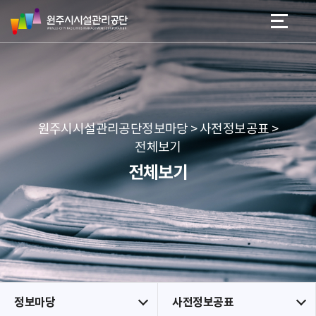
원
스
본문 바로가기
메뉴 바로가기
주
킵
시
네
시
비
설
게
관
이
리
션
공
원주시시설관리공단정보마당 > 사전정보공표 >
단
전체보기
전체보기
정보마당
사전정보공표