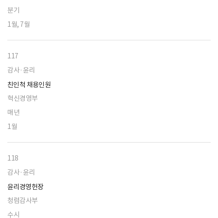
분기
1월, 7월
117
감사·윤리
친인척 채용인원
혁신경영부
매년
1월
118
감사·윤리
윤리경영헌장
청렴감사부
수시