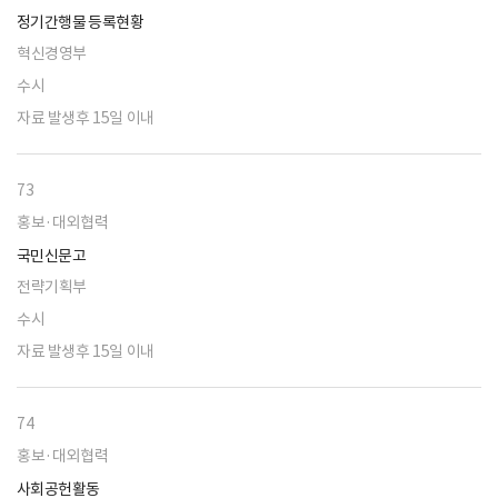
정기간행물 등록현황
혁신경영부
수시
자료 발생후 15일 이내
73
홍보·대외협력
국민신문고
전략기획부
수시
자료 발생후 15일 이내
74
홍보·대외협력
사회공헌활동