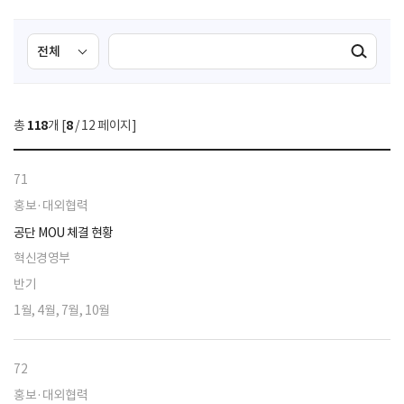
검
검
검색실행
색
색
조
영
건
역
총
118
개 [
8
/ 12 페이지]
선
택
71
홍보·대외협력
공단 MOU 체결 현황
혁신경영부
반기
1월, 4월, 7월, 10월
72
홍보·대외협력