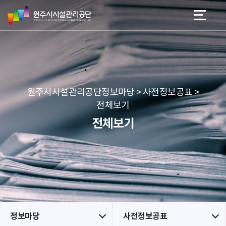
원
스
본문 바로가기
메뉴 바로가기
주
킵
시
네
시
비
설
게
관
이
리
션
공
원주시시설관리공단정보마당 > 사전정보공표 >
단
전체보기
전체보기
정보마당
사전정보공표