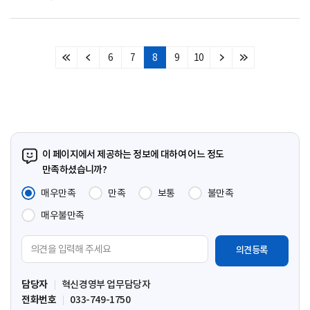
6
7
8
9
10
처
이
다
마
음
전
음
지
페
페
페
막
이
이
이
페
지
지
지
이
지
이 페이지에서 제공하는 정보에 대하여 어느 정도
만족하셨습니까?
매우만족
만족
보통
불만족
매우불만족
의
견
입
담당자
혁신경영부 업무담당자
력
전화번호
033-749-1750