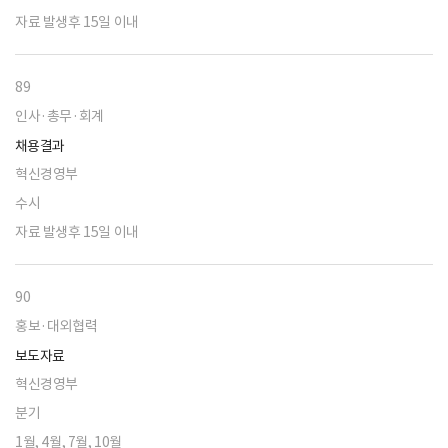
자료 발생후 15일 이내
89
인사·총무·회계
채용결과
혁신경영부
수시
자료 발생후 15일 이내
90
홍보·대외협력
보도자료
혁신경영부
분기
1월, 4월, 7월, 10월