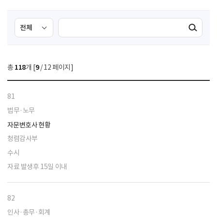
검
검
검색실행
색
색
조
영
건
역
총
118
개 [
9
/ 12 페이지]
선
택
81
법무·노무
자문변호사 현황
청렴감사부
수시
자료 발생후 15일 이내
82
인사·총무·회계