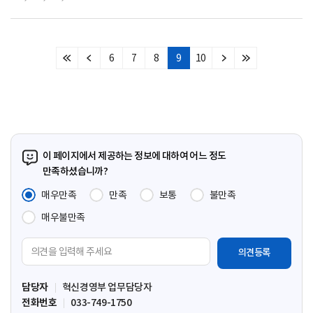
6
7
8
9
10
처
이
다
마
음
전
음
지
페
페
페
막
이
이
이
페
지
지
지
이
지
이 페이지에서 제공하는 정보에 대하여 어느 정도
만족하셨습니까?
매우만족
만족
보통
불만족
매우불만족
의
견
입
담당자
혁신경영부 업무담당자
력
전화번호
033-749-1750