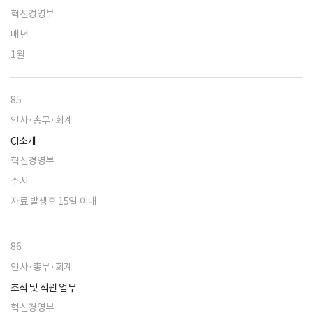
혁신경영부
매년
1월
85
인사·총무·회계
CI소개
혁신경영부
수시
자료 발생후 15일 이내
86
인사·총무·회계
조직 및 직원 업무
혁신경영부