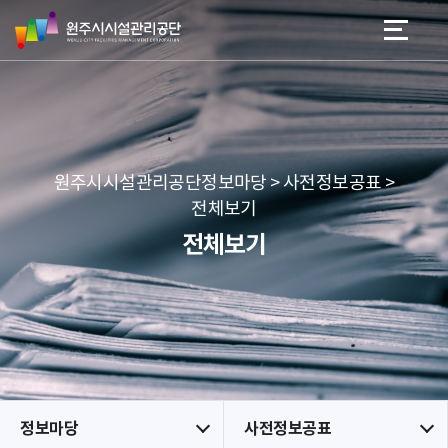
원
스
본문 바로가기
메뉴 바로가기
주
킵
시
네
시
비
설
게
관
이
리
션
공
원주시시설관리공단정보마당 > 사전정보공표 >
단
전체보기
전체보기
정보마당
사전정보공표