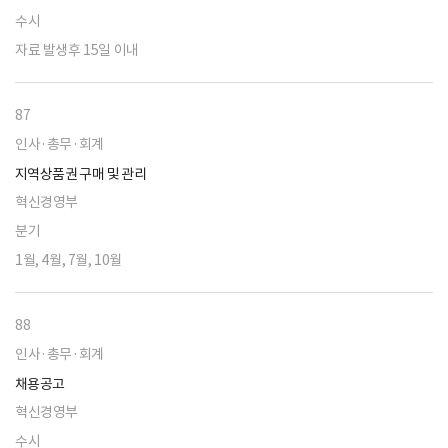
수시
자료 발생후 15일 이내
87
인사·총무·회계
지역상품권 구매 및 관리
혁신경영부
분기
1월, 4월, 7월, 10월
88
인사·총무·회계
채용공고
혁신경영부
수시