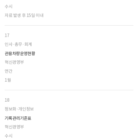
수시
자료 발생 후 15일 이내
17
인사·총무·회계
관용차량운영현황
혁신경영부
연간
1월
18
정보화·개인정보
기록관리기준표
혁신경영부
수시