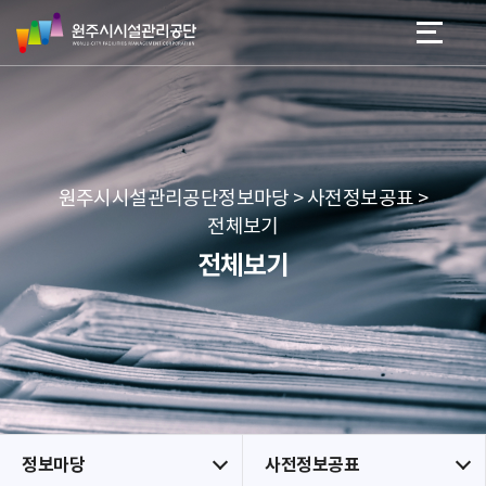
원
스
본문 바로가기
메뉴 바로가기
주
킵
시
네
시
비
설
게
관
이
리
션
공
원주시시설관리공단정보마당 > 사전정보공표 >
단
전체보기
전체보기
정보마당
사전정보공표