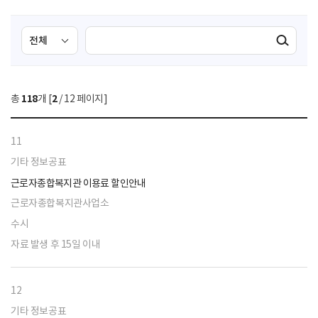
검
검
검색실행
색
색
조
영
건
역
총
118
개 [
2
/ 12 페이지]
선
택
11
기타 정보공표
근로자종합복지관 이용료 할인안내
근로자종합복지관사업소
수시
자료 발생 후 15일 이내
12
기타 정보공표