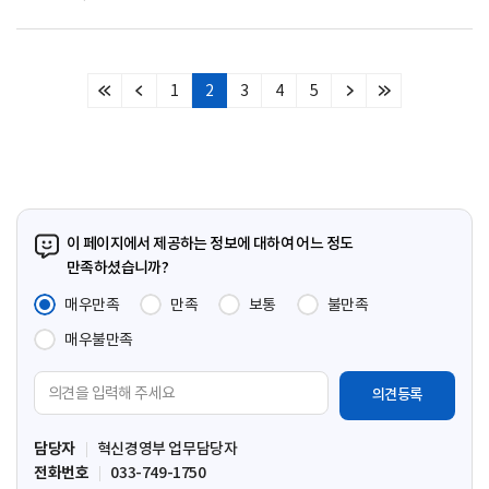
1
2
3
4
5
처
이
다
마
음
전
음
지
페
페
페
막
이
이
이
페
지
지
지
이
지
이 페이지에서 제공하는 정보에 대하여 어느 정도
만족하셨습니까?
매우만족
만족
보통
불만족
매우불만족
의
견
입
담당자
혁신경영부 업무담당자
력
전화번호
033-749-1750