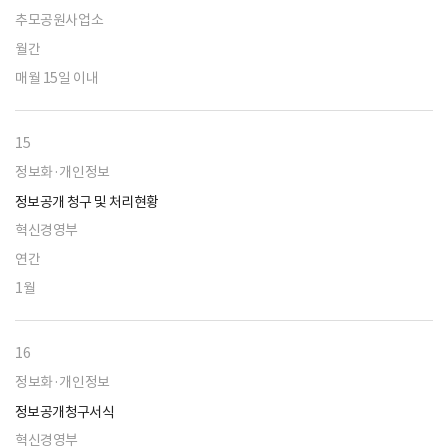
추모공원사업소
월간
매월 15일 이내
15
정보화·개인정보
정보공개 청구 및 처리현황
혁신경영부
연간
1월
16
정보화·개인정보
정보공개청구서식
혁신경영부