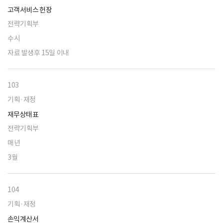
고객서비스 헌장
전략기획부
수시
자료 발생후 15일 이내
103
기획·재정
재무상태표
전략기획부
매년
3월
104
기획·재정
손익계산서