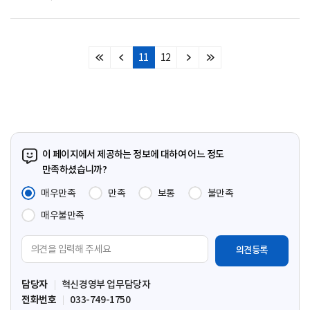
11
12
처
이
다
마
음
전
음
지
페
페
페
막
이
이
이
페
지
지
지
이
지
이 페이지에서 제공하는 정보에 대하여 어느 정도
만족하셨습니까?
매우만족
만족
보통
불만족
매우불만족
의
견
입
담당자
혁신경영부 업무담당자
력
전화번호
033-749-1750