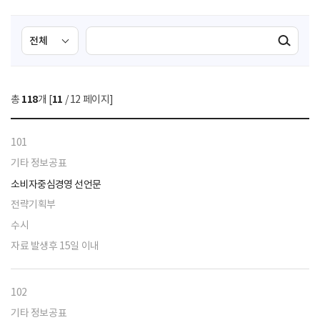
검
검
검색실행
색
색
조
영
건
역
총
118
개 [
11
/ 12 페이지]
선
택
101
기타 정보공표
소비자중심경영 선언문
전략기획부
수시
자료 발생후 15일 이내
102
기타 정보공표