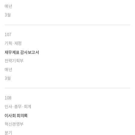
매년
3월
107
기획·재정
재무제표 감사보고서
전략기획부
매년
3월
108
인사·총무·회계
이사회 회의록
혁신경영부
분기