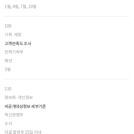
1월, 4월, 7월, 10월
109
기획·재정
고객만족도 조사
전략기획부
매년
3월
110
정보화·개인정보
비공개대상정보 세부기준
혁신경영부
수시
자료 발생후 15일 이내