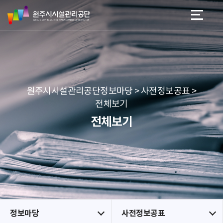
원
스
본문 바로가기
메뉴 바로가기
주
킵
시
네
시
비
설
게
관
이
리
션
공
원주시시설관리공단정보마당 > 사전정보공표 >
단
전체보기
전체보기
정보마당
사전정보공표