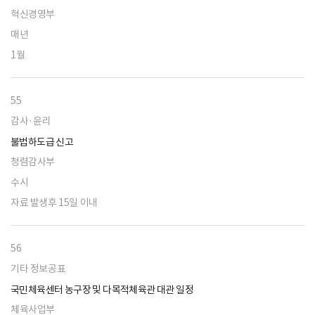
혁신경영부
매년
1월
55
감사·윤리
불법하도급 신고
청렴감사부
수시
자료 발생후 15일 이내
56
기타 정보공표
국민체육센터 농구장 및 다목적체육관 대관 일정
체육사업부