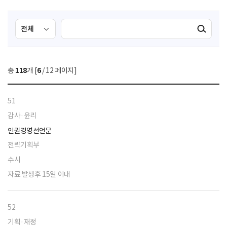
검
검
검색실행
색
색
조
영
건
역
총
118
개 [
6
/ 12 페이지]
선
택
51
감사·윤리
인권경영선언문
전략기획부
수시
자료 발생후 15일 이내
52
기획·재정