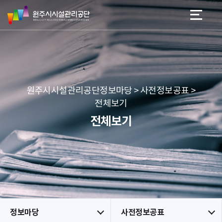
원
스
본문 바로가기
메뉴 바로가기
주
킵
시
네
시
비
설
게
관
이
리
션
공
원주시시설관리공단정보마당 > 사전정보공표 >
단
전체보기
전체보기
정보마당
사전정보공표