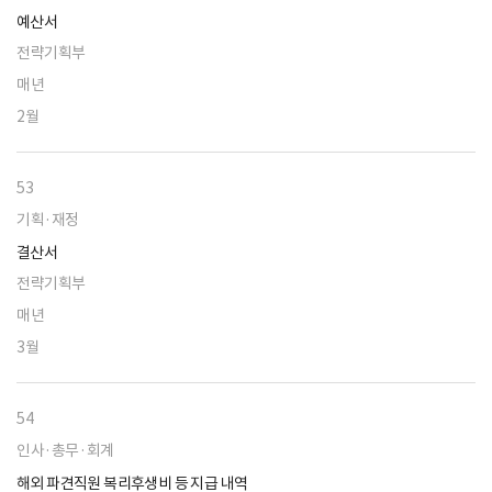
예산서
전략기획부
매년
2월
53
기획·재정
결산서
전략기획부
매년
3월
54
인사·총무·회계
해외 파견직원 복리후생비 등 지급 내역