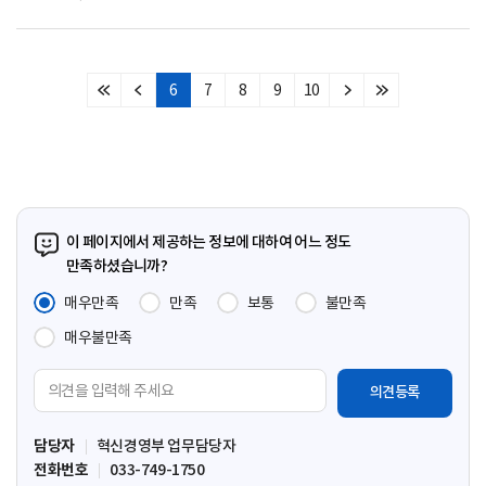
6
7
8
9
10
처
이
다
마
음
전
음
지
페
페
페
막
이
이
이
페
지
지
지
이
지
이 페이지에서 제공하는 정보에 대하여 어느 정도
만족하셨습니까?
매우만족
만족
보통
불만족
매우불만족
의
견
입
담당자
혁신경영부 업무담당자
력
전화번호
033-749-1750