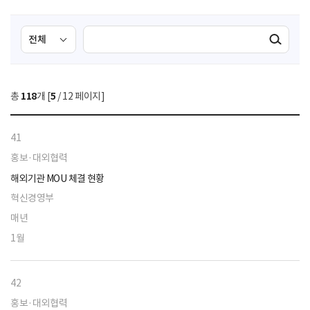
검
검
검색실행
색
색
조
영
건
역
총
118
개 [
5
/ 12 페이지]
선
택
41
홍보·대외협력
해외기관 MOU 체결 현황
혁신경영부
매년
1월
42
홍보·대외협력