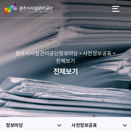
원
스
본문 바로가기
메뉴 바로가기
주
킵
시
네
시
비
설
게
관
이
리
션
공
원주시시설관리공단정보마당 > 사전정보공표 >
단
전체보기
전체보기
정보마당
사전정보공표