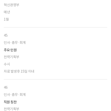
혁신경영부
매년
1월
45
인사·총무·회계
주요 민원
전략기획부
수시
자료 발생후 15일 이내
46
인사·총무·회계
직원 칭찬
전략기획부