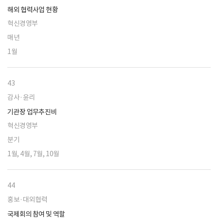
해외 협력사업 현황
혁신경영부
매년
1월
43
감사·윤리
기관장 업무추진비
혁신경영부
분기
1월, 4월, 7월, 10월
44
홍보·대외협력
국제회의 참여 및 역할