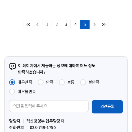
1
2
3
4
5
처
이
다
마
음
전
음
지
페
페
페
막
이
이
이
페
지
지
지
이
지
이 페이지에서 제공하는 정보에 대하여 어느 정도
만족하셨습니까?
매우만족
만족
보통
불만족
매우불만족
의
견
입
담당자
혁신경영부 업무담당자
력
전화번호
033-749-1750