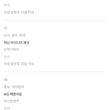
수시
자료 발생후 15일 이내
47
인사·총무·회계
혁신 아이디어 제안
전략기획부
수시
자료 발생후 15일 이내
48
홍보·대외협력
보도해명자료
혁신경영부
수시