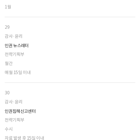
1월
29
감사·윤리
인권 뉴스레터
전략기획부
월간
매월 15일 이내
30
감사·윤리
인권침해신고센터
전략기획부
수시
자료 발생 후 15일 이내