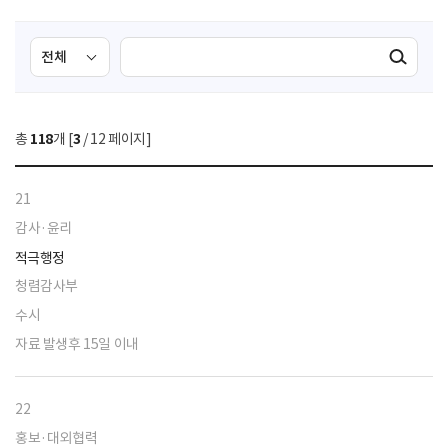
검
검
검색실행
색
색
조
영
건
역
총
118
개 [
3
/ 12 페이지]
선
택
21
감사·윤리
적극행정
청렴감사부
수시
자료 발생후 15일 이내
22
홍보·대외협력