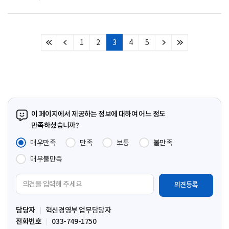
1
2
3
4
5
처
이
다
마
음
전
음
지
페
페
페
막
이
이
이
페
지
지
지
이
지
이 페이지에서 제공하는 정보에 대하여 어느 정도
만족하셨습니까?
매우만족
만족
보통
불만족
매우불만족
의
견
입
담당자
혁신경영부 업무담당자
력
전화번호
033-749-1750