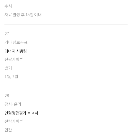
수시
자료 발생 후 15일 이내
27
기타 정보공표
에너지 사용량
전략기획부
반기
1월, 7월
28
감사·윤리
인권영향평가 보고서
전략기획부
연간