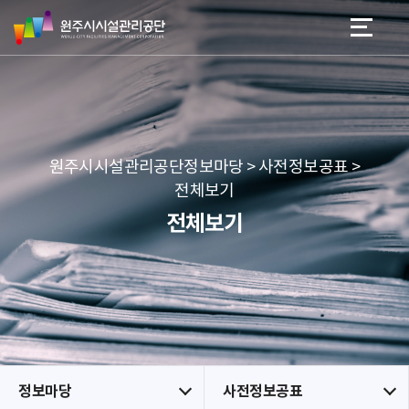
원
스
본문 바로가기
메뉴 바로가기
주
킵
시
네
시
비
설
게
관
이
리
션
공
원주시시설관리공단정보마당 > 사전정보공표 >
단
전체보기
전체보기
정보마당
사전정보공표