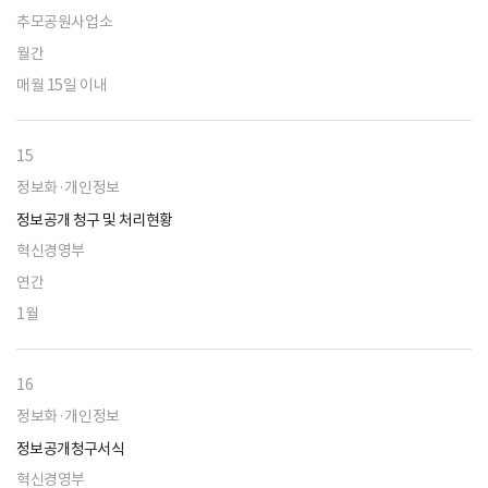
추모공원사업소
월간
매월 15일 이내
15
정보화·개인정보
정보공개 청구 및 처리현황
혁신경영부
연간
1월
16
정보화·개인정보
정보공개청구서식
혁신경영부