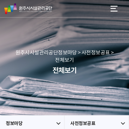
원
스
본문 바로가기
메뉴 바로가기
주
킵
시
네
시
비
설
게
관
이
리
션
공
원주시시설관리공단정보마당 > 사전정보공표 >
단
전체보기
전체보기
정보마당
사전정보공표