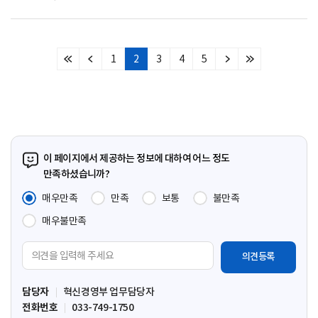
1
2
3
4
5
처
이
다
마
음
전
음
지
페
페
페
막
이
이
이
페
지
지
지
이
지
이 페이지에서 제공하는 정보에 대하여 어느 정도
만족하셨습니까?
매우만족
만족
보통
불만족
매우불만족
의
견
입
담당자
혁신경영부 업무담당자
력
전화번호
033-749-1750