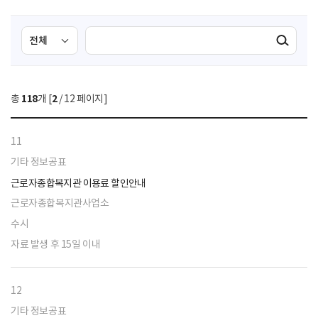
검
검
검색실행
색
색
조
영
건
역
총
118
개 [
2
/ 12 페이지]
선
택
11
기타 정보공표
근로자종합복지관 이용료 할인안내
근로자종합복지관사업소
수시
자료 발생 후 15일 이내
12
기타 정보공표