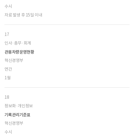
수시
자료 발생 후 15일 이내
17
인사·총무·회계
관용차량운영현황
혁신경영부
연간
1월
18
정보화·개인정보
기록관리기준표
혁신경영부
수시