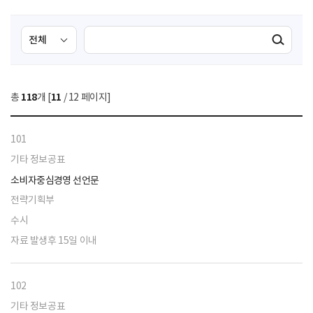
검
검
검색실행
색
색
조
영
건
역
총
118
개 [
11
/ 12 페이지]
선
택
101
기타 정보공표
소비자중심경영 선언문
전략기획부
수시
자료 발생후 15일 이내
102
기타 정보공표