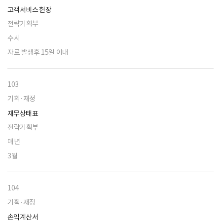
고객서비스 헌장
전략기획부
수시
자료 발생후 15일 이내
103
기획·재정
재무상태표
전략기획부
매년
3월
104
기획·재정
손익계산서