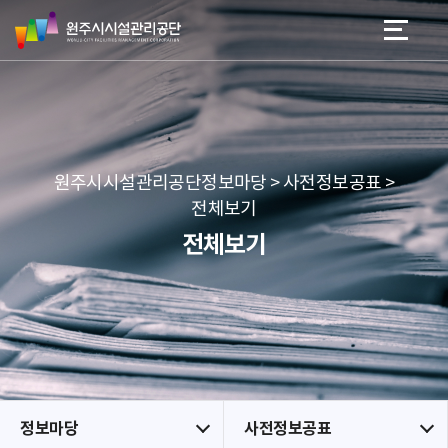
원
스
본문 바로가기
메뉴 바로가기
주
킵
시
네
시
비
설
게
관
이
리
션
공
원주시시설관리공단정보마당 > 사전정보공표 >
단
전체보기
전체보기
정보마당
사전정보공표