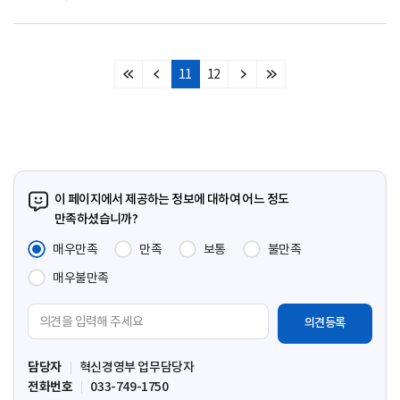
11
12
처
이
다
마
음
전
음
지
페
페
페
막
이
이
이
페
지
지
지
이
지
이 페이지에서 제공하는 정보에 대하여 어느 정도
만족하셨습니까?
매우만족
만족
보통
불만족
매우불만족
의
견
입
담당자
혁신경영부 업무담당자
력
전화번호
033-749-1750