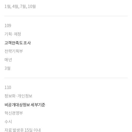
1월, 4월, 7월, 10월
109
기획·재정
고객만족도 조사
전략기획부
매년
3월
110
정보화·개인정보
비공개대상정보 세부기준
혁신경영부
수시
자료 발생후 15일 이내