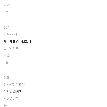
매년
3월
107
기획·재정
재무제표 감사보고서
전략기획부
매년
3월
108
인사·총무·회계
이사회 회의록
혁신경영부
분기