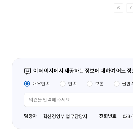
처
음
페
이
지
이 페이지에서 제공하는 정보에 대하여 어느 
매우만족
만족
보통
불만
의
견
입
담당자
전화번호
혁신경영부 업무담당자
033-
력
영
역