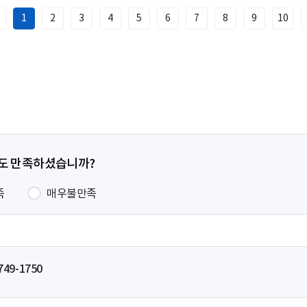
1
2
3
4
5
6
7
8
9
10
이
전
페
이
지
정도 만족하셨습니까?
족
매우불만족
749-1750