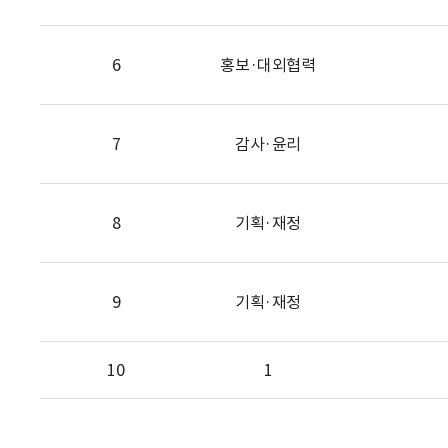
6
홍보·대외협력
7
감사·윤리
8
기획·재정
9
기획·재정
10
1