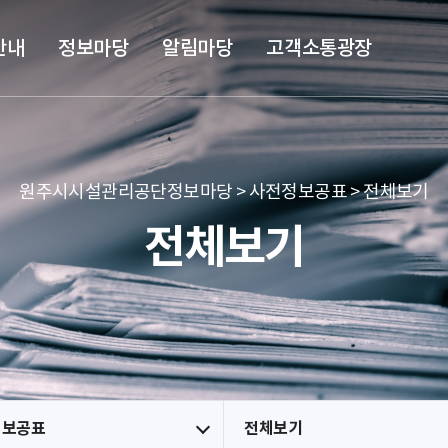
본문 바로가기
메뉴 바로가기
안내
정보마당
알림마당
고객소통광장
원주시시설관리공단정보마당 > 사전정보공표 > 전체보기
전체보기
정보공표
전체보기