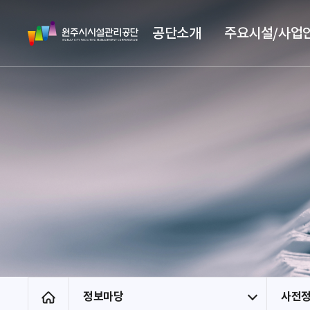
스
원
킵
공단소개
주요시설/사업
주
네
시
비
시
게
설
이
관
션
리
공
단
정보마당
사전
홈