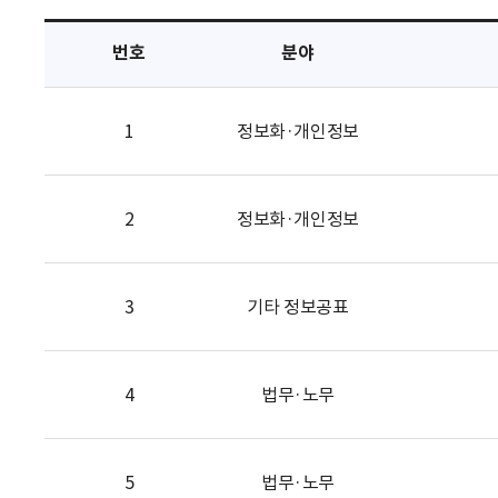
택
번호
분야
1
정보화·개인정보
2
정보화·개인정보
3
기타 정보공표
4
법무·노무
5
법무·노무