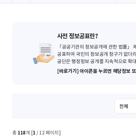
사전 정보공표란?
「공공기관의 정보공개에 관한 법률」 제7
공표하여 국민의 정보공개 청구가 없더라
공단은 행정정보 공개를 지속적으로 확대
[바로가기] 아이콘을 누르면 해당정보 
검
색
조
건
선
총
118
개 [
1
/ 12 페이지]