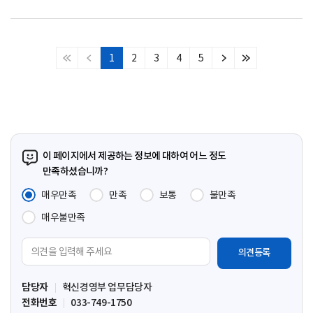
1
2
3
4
5
처
이
다
마
음
전
음
지
페
페
페
막
이
이
이
페
지
지
지
이
지
이 페이지에서 제공하는 정보에 대하여 어느 정도
만족하셨습니까?
매우만족
만족
보통
불만족
매우불만족
의
견
입
담당자
혁신경영부 업무담당자
력
전화번호
033-749-1750