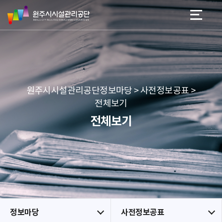
원
스
본문 바로가기
메뉴 바로가기
주
킵
시
네
시
비
설
게
관
이
리
션
공
원주시시설관리공단정보마당 > 사전정보공표 >
단
전체보기
전체보기
정보마당
사전정보공표