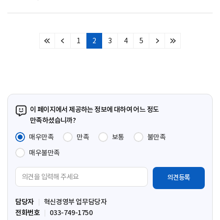
1
2
3
4
5
처
이
다
마
음
전
음
지
페
페
페
막
이
이
이
페
지
지
지
이
지
이 페이지에서 제공하는 정보에 대하여 어느 정도
만족하셨습니까?
매우만족
만족
보통
불만족
매우불만족
의
견
입
담당자
혁신경영부 업무담당자
력
전화번호
033-749-1750