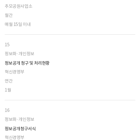
추모공원사업소
월간
매월 15일 이내
15
정보화·개인정보
정보공개 청구 및 처리현황
혁신경영부
연간
1월
16
정보화·개인정보
정보공개청구서식
혁신경영부