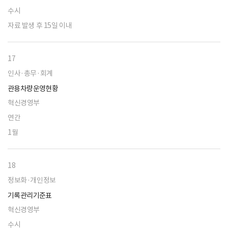
수시
자료 발생 후 15일 이내
17
인사·총무·회계
관용차량운영현황
혁신경영부
연간
1월
18
정보화·개인정보
기록관리기준표
혁신경영부
수시