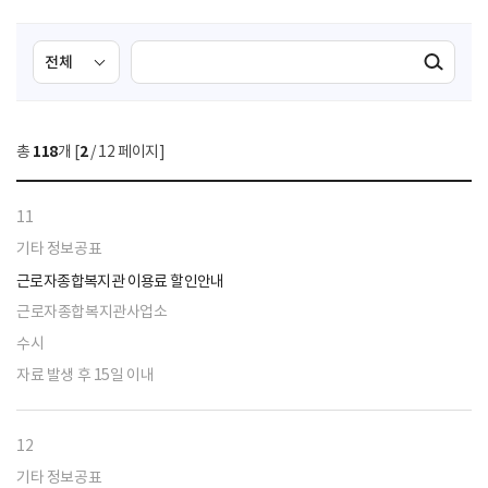
검
검
검색실행
색
색
조
영
건
역
총
118
개 [
2
/ 12 페이지]
선
택
11
기타 정보공표
근로자종합복지관 이용료 할인안내
근로자종합복지관사업소
수시
자료 발생 후 15일 이내
12
기타 정보공표