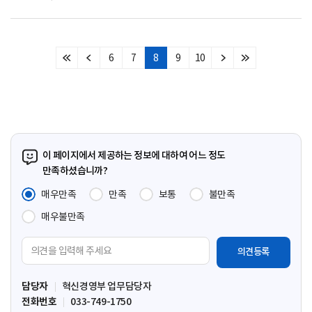
6
7
8
9
10
처
이
다
마
음
전
음
지
페
페
페
막
이
이
이
페
지
지
지
이
지
이 페이지에서 제공하는 정보에 대하여 어느 정도
만족하셨습니까?
매우만족
만족
보통
불만족
매우불만족
의
견
입
담당자
혁신경영부 업무담당자
력
전화번호
033-749-1750