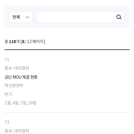
검
검
검색실행
색
색
조
영
건
역
총
118
개 [
8
/ 12 페이지]
선
택
71
홍보·대외협력
공단 MOU 체결 현황
혁신경영부
반기
1월, 4월, 7월, 10월
72
홍보·대외협력