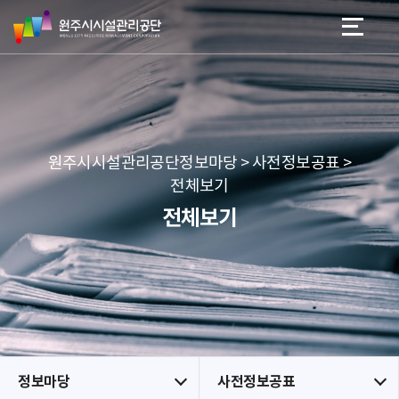
원
스
본문 바로가기
메뉴 바로가기
주
킵
시
네
시
비
설
게
관
이
리
션
공
원주시시설관리공단정보마당 > 사전정보공표 >
단
전체보기
전체보기
정보마당
사전정보공표