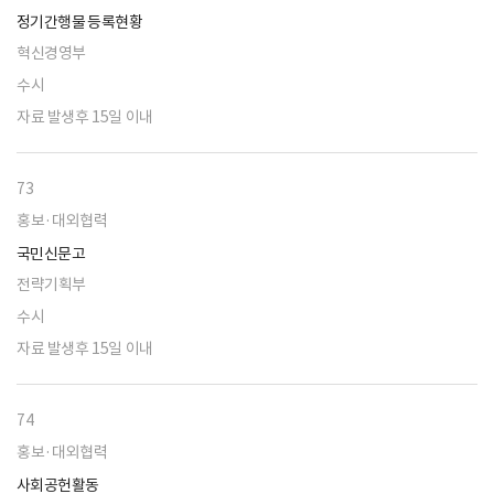
정기간행물 등록현황
혁신경영부
수시
자료 발생후 15일 이내
73
홍보·대외협력
국민신문고
전략기획부
수시
자료 발생후 15일 이내
74
홍보·대외협력
사회공헌활동