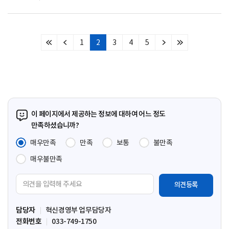
1
2
3
4
5
처
이
다
마
음
전
음
지
페
페
페
막
이
이
이
페
지
지
지
이
지
이 페이지에서 제공하는 정보에 대하여 어느 정도
만족하셨습니까?
매우만족
만족
보통
불만족
매우불만족
의
견
입
담당자
혁신경영부 업무담당자
력
전화번호
033-749-1750