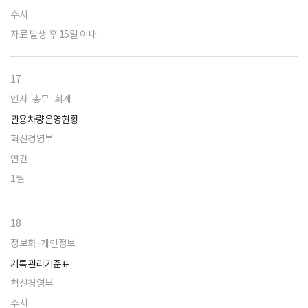
수시
자료 발생 후 15일 이내
17
인사·총무·회계
관용차량운영현황
혁신경영부
연간
1월
18
정보화·개인정보
기록관리기준표
혁신경영부
수시