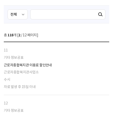
검
검
검색실행
색
색
조
영
건
역
총
118
개 [
2
/ 12 페이지]
선
택
11
기타 정보공표
근로자종합복지관 이용료 할인안내
근로자종합복지관사업소
수시
자료 발생 후 15일 이내
12
기타 정보공표