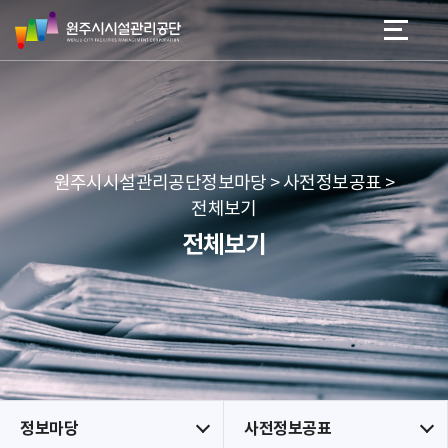
원
스
본문 바로가기
메뉴 바로가기
주
킵
시
네
시
비
설
게
관
이
리
션
공
원주시시설관리공단정보마당 > 사전정보공표 >
단
전체보기
전체보기
정보마당
사전정보공표