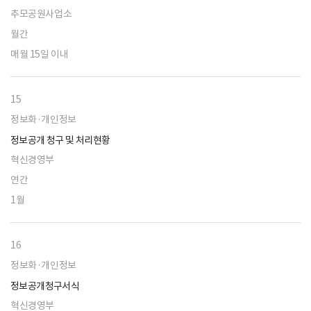
추모공원사업소
월간
매월 15일 이내
15
정보화·개인정보
정보공개 청구 및 처리현황
혁신경영부
연간
1월
16
정보화·개인정보
정보공개청구서식
혁신경영부