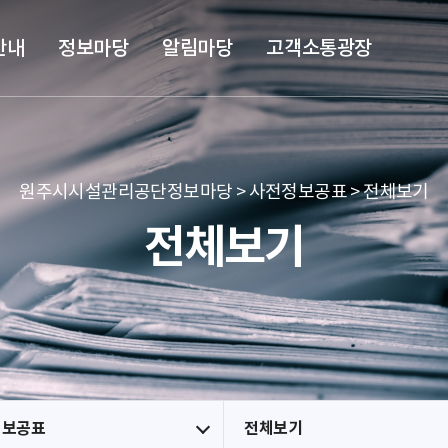
본문 바로가기
메뉴 바로가기
안내
정보마당
알림마당
고객소통광장
원주시시설관리공단정보마당 > 사전정보공표 > 전체보기
전체보기
정보공표
전체보기