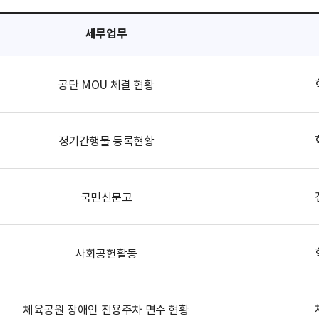
세무업무
공단 MOU 체결 현황
정기간행물 등록현황
국민신문고
사회공헌활동
체육공원 장애인 전용주차 면수 현황