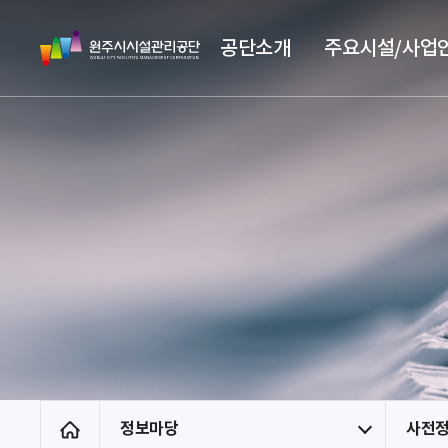
스
원
킵
공단소개
주요시설/사업
주
네
시
비
시
게
설
이
관
션
리
공
단
정보마당
사전
홈