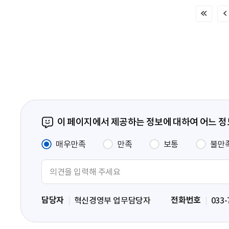
처
음
페
이
지
이 페이지에서 제공하는 정보에 대하여 어느 
매우만족
만족
보통
불만
의
견
입
담당자
전화번호
혁신경영부 업무담당자
033-
력
영
역