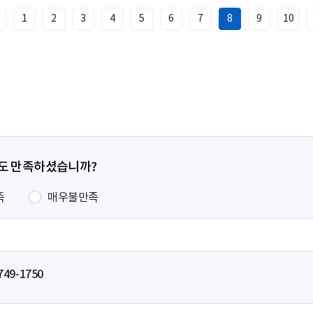
1
2
3
4
5
6
7
8
9
10
이
전
페
이
지
정도 만족하셨습니까?
족
매우불만족
749-1750