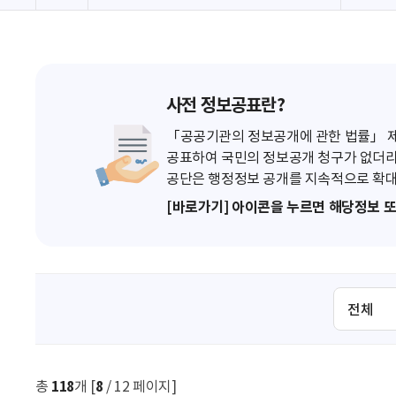
사전 정보공표란?
「공공기관의 정보공개에 관한 법률」 제7
공표하여 국민의 정보공개 청구가 없더라
공단은 행정정보 공개를 지속적으로 확대
[바로가기] 아이콘을 누르면 해당정보 
검
색
조
건
선
총
118
개 [
8
/ 12 페이지]