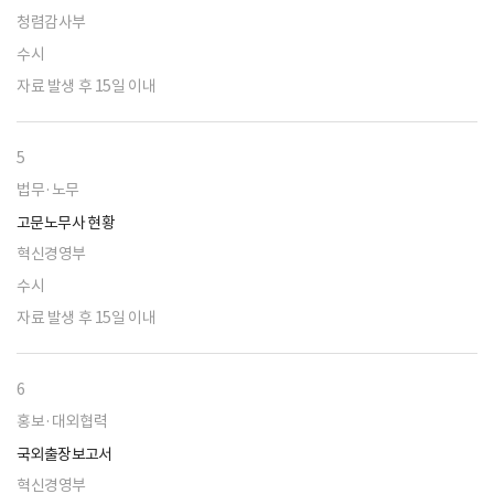
청렴감사부
수시
자료 발생 후 15일 이내
5
법무·노무
고문노무사 현황
혁신경영부
수시
자료 발생 후 15일 이내
6
홍보·대외협력
국외출장보고서
혁신경영부