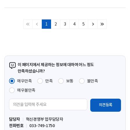
1
2
3
4
5
처
이
다
마
음
전
음
지
페
페
페
막
이
이
이
페
지
지
지
이
지
이 페이지에서 제공하는 정보에 대하여 어느 정도
만족하셨습니까?
매우만족
만족
보통
불만족
매우불만족
의
견
입
담당자
혁신경영부 업무담당자
력
전화번호
033-749-1750