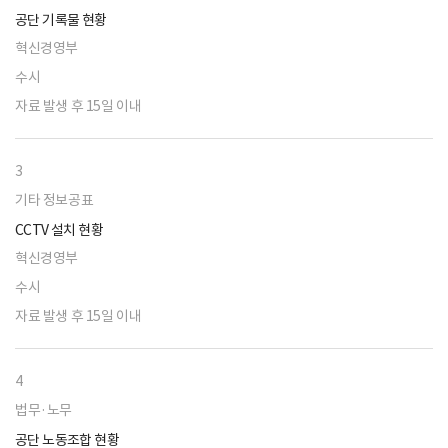
공단 기록물 현황
혁신경영부
수시
자료 발생 후 15일 이내
3
기타 정보공표
CCTV 설치 현황
혁신경영부
수시
자료 발생 후 15일 이내
4
법무·노무
공단 노동조합 현황