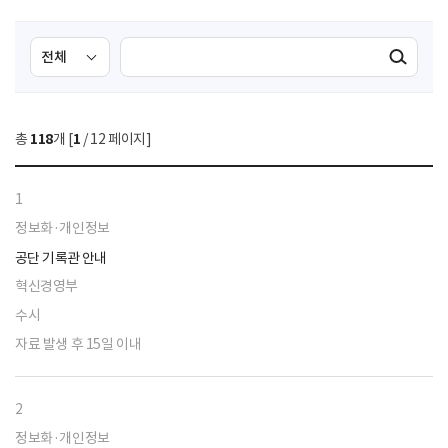
검
검
검색실행
색
색
조
영
건
역
총
118
개 [
1
/ 12 페이지]
선
택
1
정보화·개인정보
공단 기록관 안내
혁신경영부
수시
자료 발생 후 15일 이내
2
정보화·개인정보