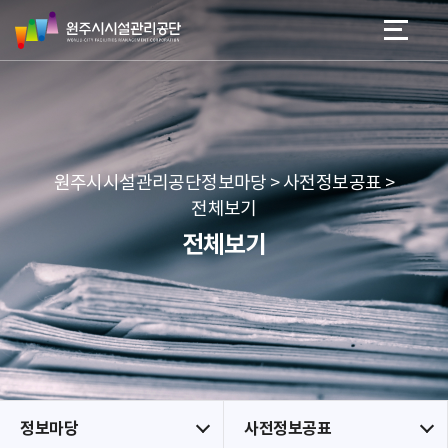
원
스
본문 바로가기
메뉴 바로가기
주
킵
시
네
시
비
설
게
관
이
리
션
공
원주시시설관리공단정보마당 > 사전정보공표 >
단
전체보기
전체보기
정보마당
사전정보공표