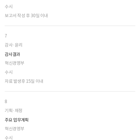
수시
보고서 작성 후 30일 이내
7
감사·윤리
감사결과
혁신경영부
수시
자료 발생후 15일 이내
8
기획·재정
주요 업무계획
혁신경영부
수시