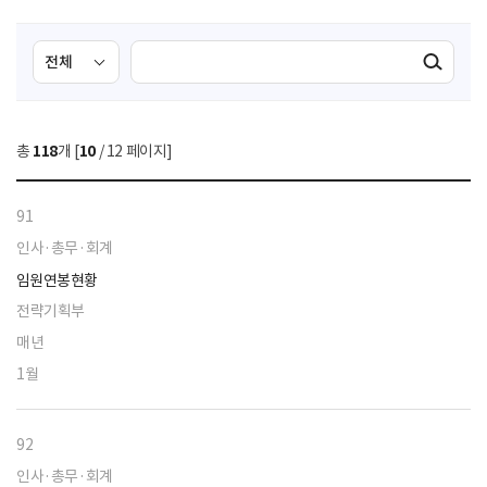
검
검
검색실행
색
색
조
영
건
역
총
118
개 [
10
/ 12 페이지]
선
택
91
인사·총무·회계
임원연봉현황
전략기획부
매년
1월
92
인사·총무·회계