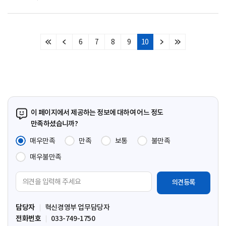
6
7
8
9
10
처
이
다
마
음
전
음
지
페
페
페
막
이
이
이
페
지
지
지
이
지
이 페이지에서 제공하는 정보에 대하여 어느 정도
만족하셨습니까?
매우만족
만족
보통
불만족
매우불만족
의
견
입
담당자
혁신경영부 업무담당자
력
전화번호
033-749-1750