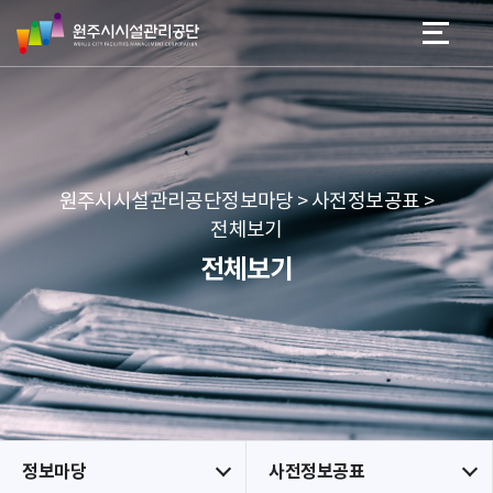
원
스
본문 바로가기
메뉴 바로가기
주
킵
시
네
시
비
설
게
관
이
리
션
공
원주시시설관리공단정보마당 > 사전정보공표 >
단
전체보기
전체보기
정보마당
사전정보공표