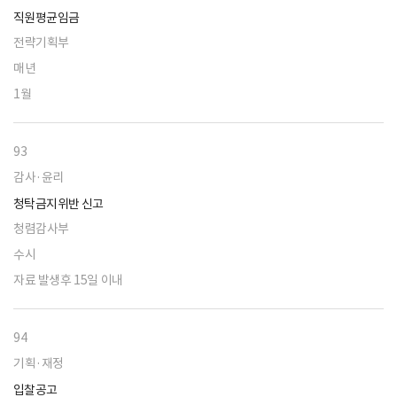
직원평균임금
전략기획부
매년
1월
93
감사·윤리
청탁금지위반 신고
청렴감사부
수시
자료 발생후 15일 이내
94
기획·재정
입찰공고