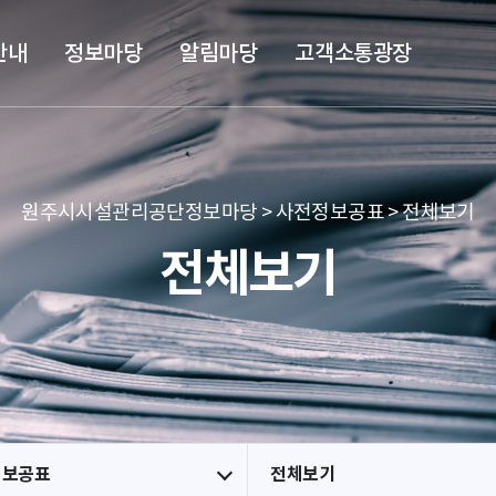
본문 바로가기
메뉴 바로가기
안내
정보마당
알림마당
고객소통광장
원주시시설관리공단정보마당 > 사전정보공표 > 전체보기
전체보기
정보공표
전체보기