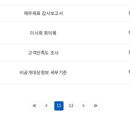
재무제표 감사보고서
이사회 회의록
고객만족도 조사
비공개대상정보 세부기준
11
12
처
이
다
마
음
전
음
지
페
페
페
막
이
이
이
페