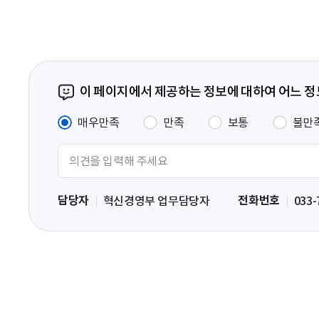
이 페이지에서 제공하는 정보에 대하여 어느 
매우만족
만족
보통
불만
의
견
입
담당자
전화번호
혁신경영부 업무담당자
033-
력
영
역