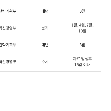
전략기획부
매년
3월
1월, 4월, 7월,
혁신경영부
분기
10월
전략기획부
매년
3월
자료 발생후
혁신경영부
수시
15일 이내