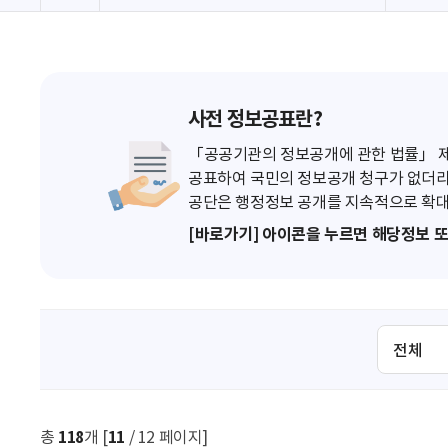
사전 정보공표란?
「공공기관의 정보공개에 관한 법률」 제7
공표하여 국민의 정보공개 청구가 없더라
공단은 행정정보 공개를 지속적으로 확대
[바로가기] 아이콘을 누르면 해당정보 
검
색
조
건
선
총
118
개 [
11
/ 12 페이지]