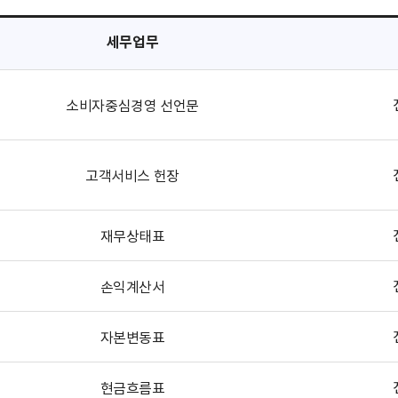
세무업무
소비자중심경영 선언문
고객서비스 헌장
재무상태표
손익계산서
자본변동표
현금흐름표