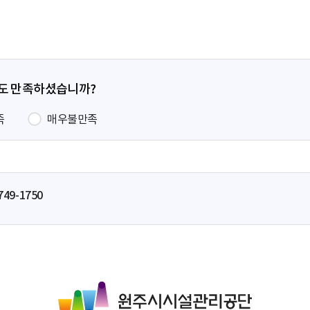
지
지
지
이
지
정도 만족하셨습니까?
족
매우불만족
749-1750
원
주