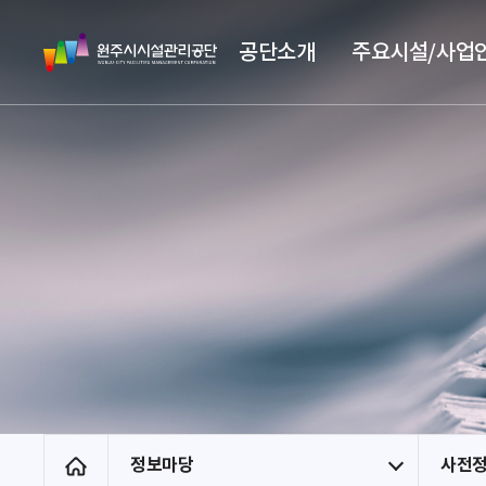
스
원
킵
공단소개
주요시설/사업
주
네
시
비
시
게
설
이
관
션
리
공
단
정보마당
사전
홈