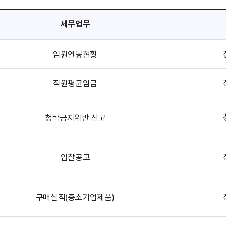
세무업무
임원연봉현황
직원평균임금
청탁금지위반 신고
입찰공고
구매실적(중소기업제품)