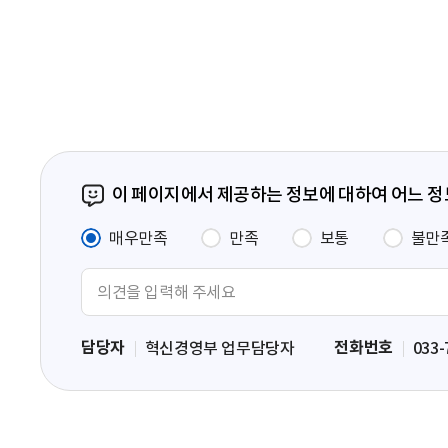
음
페
이
지
이 페이지에서 제공하는 정보에 대하여 어느 
매우만족
만족
보통
불만
의
견
입
담당자
전화번호
혁신경영부 업무담당자
033-
력
영
역