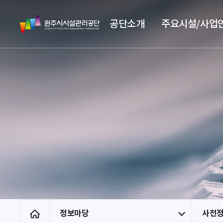
스
원
킵
공단소개
주요시설/사업
주
네
시
비
시
게
설
이
관
션
리
공
단
정보마당
사전
홈