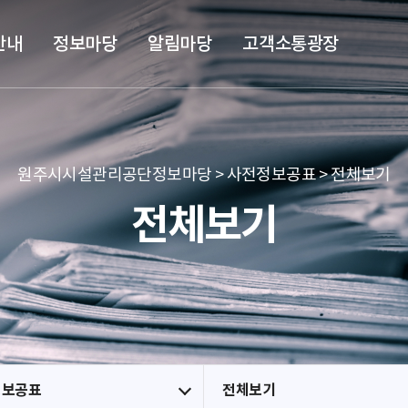
본문 바로가기
메뉴 바로가기
안내
정보마당
알림마당
고객소통광장
원주시시설관리공단정보마당 > 사전정보공표 > 전체보기
전체보기
정보공표
전체보기