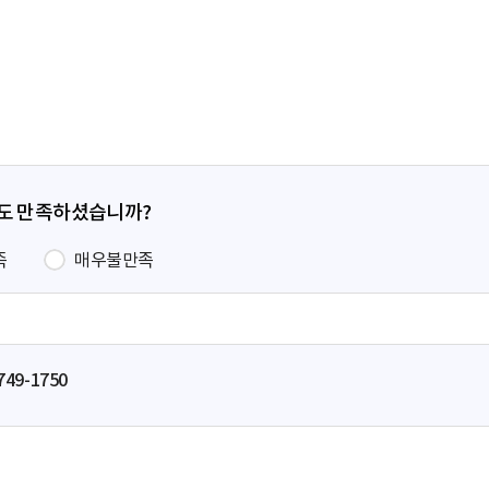
전
페
이
지
정도 만족하셨습니까?
족
매우불만족
749-1750