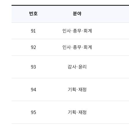
택
번호
분야
91
인사·총무·회계
92
인사·총무·회계
93
감사·윤리
94
기획·재정
95
기획·재정