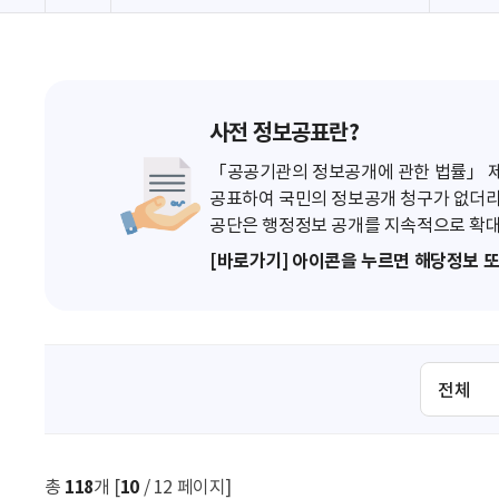
사전 정보공표란?
「공공기관의 정보공개에 관한 법률」 제7
공표하여 국민의 정보공개 청구가 없더라
공단은 행정정보 공개를 지속적으로 확대
[바로가기] 아이콘을 누르면 해당정보 
검
색
조
건
선
총
118
개 [
10
/ 12 페이지]