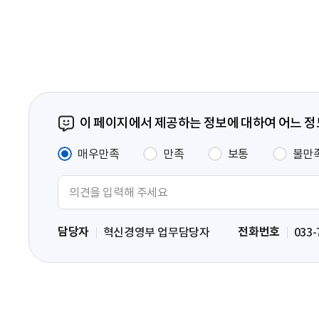
페
이
지
이 페이지에서 제공하는 정보에 대하여 어느 
매우만족
만족
보통
불만
의
견
입
담당자
전화번호
혁신경영부 업무담당자
033-
력
영
역