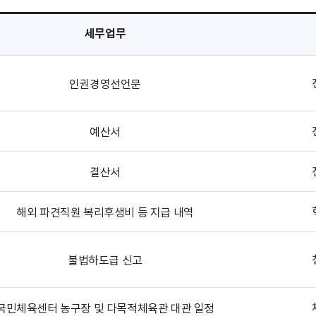
세무업무
인권경영선언문
예산서
결산서
해외 파견직원 복리후생비 등 지급 내역
불법하도급 신고
국민체육센터 농구장 및 다목적체육관 대관 일정