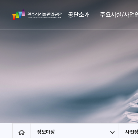
스
원
킵
공단소개
주요시설/사업
주
네
시
비
시
게
설
이
관
션
리
공
단
정보마당
사전
홈