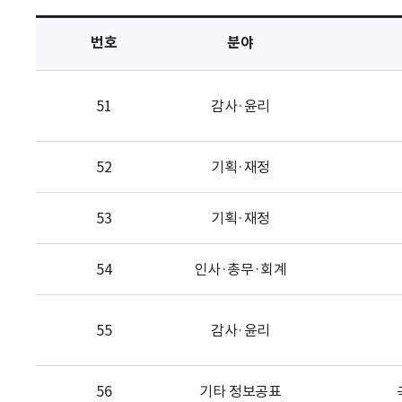
택
번호
분야
51
감사·윤리
52
기획·재정
53
기획·재정
54
인사·총무·회계
55
감사·윤리
56
기타 정보공표