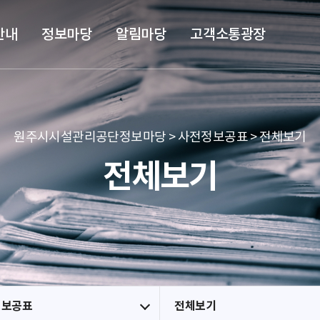
본문 바로가기
메뉴 바로가기
안내
정보마당
알림마당
고객소통광장
원주시시설관리공단정보마당 > 사전정보공표 > 전체보기
전체보기
정보공표
전체보기