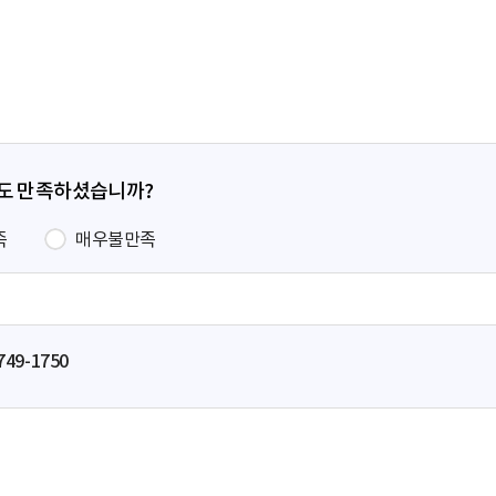
페
이
지
정도 만족하셨습니까?
족
매우불만족
749-1750