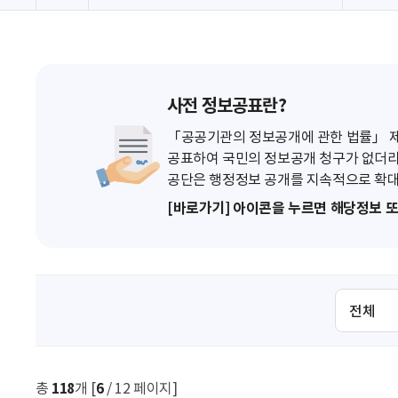
사전 정보공표란?
「공공기관의 정보공개에 관한 법률」 제7
공표하여 국민의 정보공개 청구가 없더라
공단은 행정정보 공개를 지속적으로 확대
[바로가기] 아이콘을 누르면 해당정보 
검
색
조
건
선
총
118
개 [
6
/ 12 페이지]