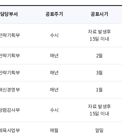
담당부서
공표주기
공표시기
자료 발생후
전략기획부
수시
15일 이내
전략기획부
매년
2월
전략기획부
매년
3월
혁신경영부
매년
1월
자료 발생후
청렴감사부
수시
15일 이내
체육사업부
매월
말일