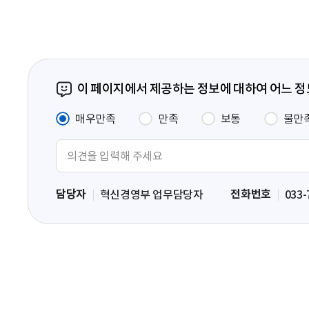
이 페이지에서 제공하는 정보에 대하여 어느 
매우만족
만족
보통
불만
의
견
입
담당자
전화번호
혁신경영부 업무담당자
033-
력
영
역