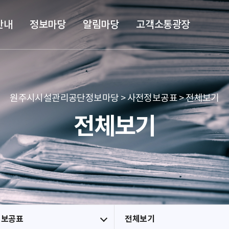
본문 바로가기
메뉴 바로가기
안내
정보마당
알림마당
고객소통광장
원주시시설관리공단정보마당 > 사전정보공표 > 전체보기
전체보기
정보공표
전체보기