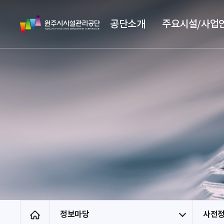
스
원
킵
공단소개
주요시설/사업
주
네
시
비
시
게
설
이
관
션
리
공
단
정보마당
사전
홈