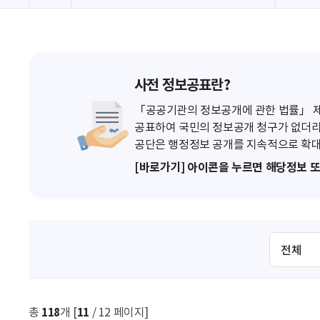
사전 정보공표란?
「공공기관의 정보공개에 관한 법률」 제7
공표하여 국민의 정보공개 청구가 없더라
공단은 행정정보 공개를 지속적으로 확대
[바로가기] 아이콘을 누르면 해당정보 
검
색
조
건
선
총
118
개 [
11
/ 12 페이지]