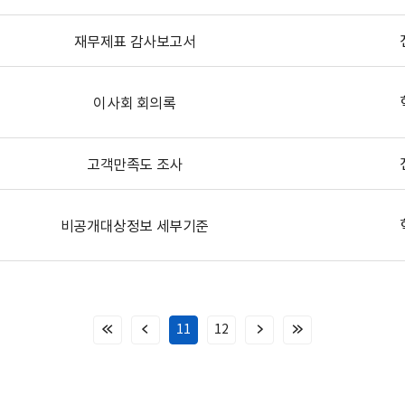
재무제표 감사보고서
이사회 회의록
고객만족도 조사
비공개대상정보 세부기준
11
12
처
이
다
마
음
전
음
지
페
페
페
막
이
이
이
페