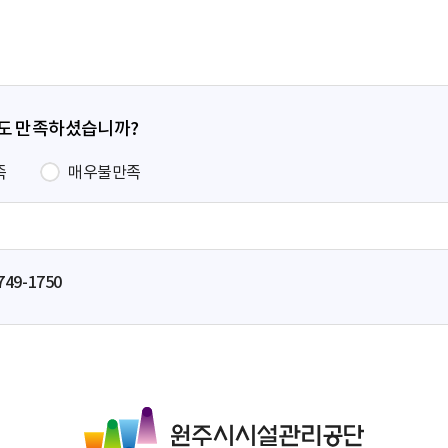
지
지
지
이
지
정도 만족하셨습니까?
족
매우불만족
749-1750
원
주