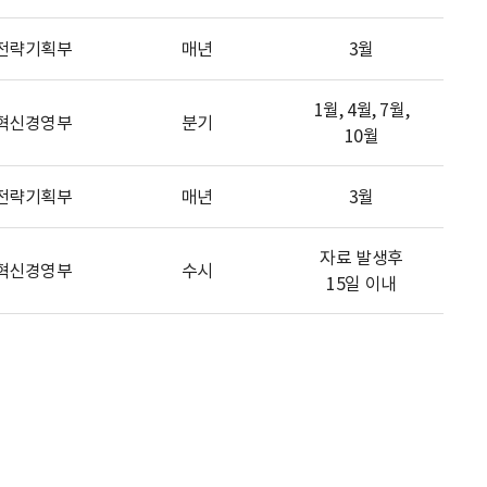
전략기획부
매년
3월
1월, 4월, 7월,
혁신경영부
분기
10월
전략기획부
매년
3월
자료 발생후
혁신경영부
수시
15일 이내