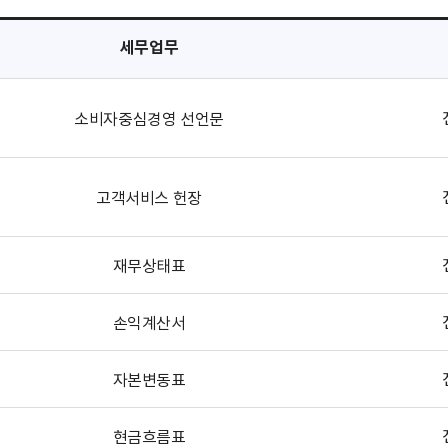
세무업무
소비자중심경영 선언문
고객서비스 헌장
재무상태표
손익계산서
자본변동표
현금흐름표