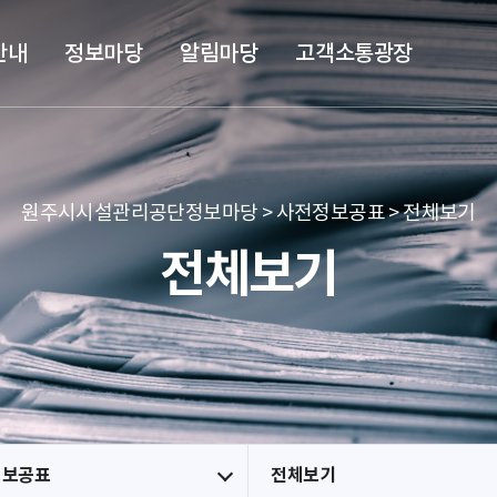
본문 바로가기
메뉴 바로가기
안내
정보마당
알림마당
고객소통광장
원주시시설관리공단정보마당 > 사전정보공표 > 전체보기
전체보기
정보공표
전체보기