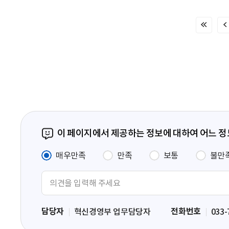
처
음
페
이
지
이 페이지에서 제공하는 정보에 대하여 어느 
매우만족
만족
보통
불만
의
견
입
담당자
전화번호
혁신경영부 업무담당자
033-
력
영