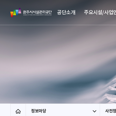
스
원
킵
공단소개
주요시설/사업
주
네
시
비
시
게
설
이
관
션
리
공
단
정보마당
사전
홈