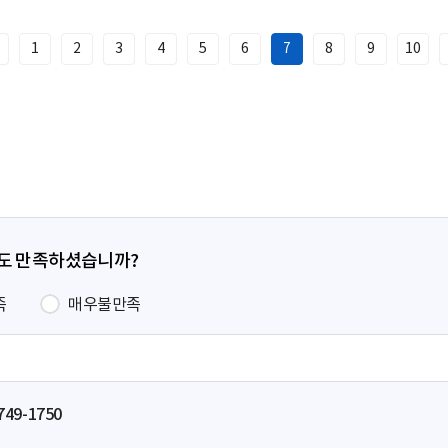
1
2
3
4
5
6
7
8
9
10
이
전
페
이
지
정도 만족하셨습니까?
족
매우불만족
749-1750