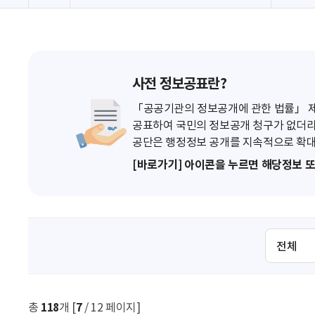
사전 정보공표란?
「공공기관의 정보공개에 관한 법률」 제7
공표하여 국민의 정보공개 청구가 없더라
공단은 행정정보 공개를 지속적으로 확대
[바로가기] 아이콘을 누르면 해당정보 
검
색
조
건
선
총
118
개 [
7
/ 12 페이지]