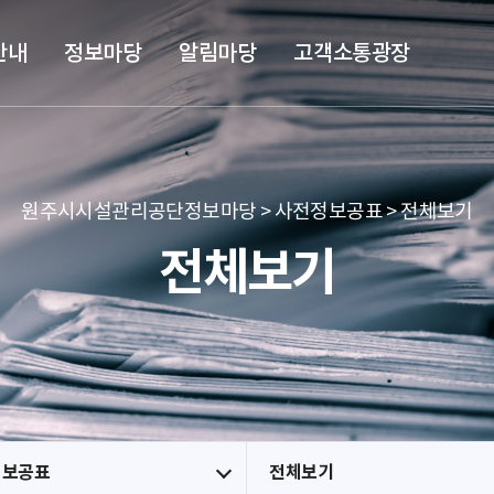
본문 바로가기
메뉴 바로가기
안내
정보마당
알림마당
고객소통광장
원주시시설관리공단정보마당 > 사전정보공표 > 전체보기
전체보기
정보공표
전체보기