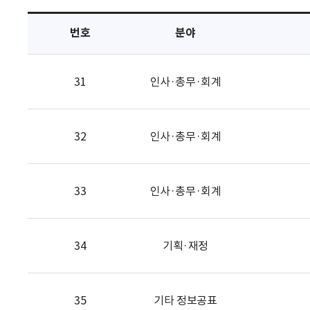
택
번호
분야
31
인사·총무·회계
32
인사·총무·회계
33
인사·총무·회계
34
기획·재정
35
기타 정보공표