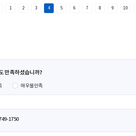
1
2
3
4
5
6
7
8
9
10
이
전
페
이
지
정도 만족하셨습니까?
족
매우불만족
749-1750