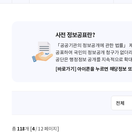
사전 정보공표란?
「공공기관의 정보공개에 관한 법률」 제7
공표하여 국민의 정보공개 청구가 없더라
공단은 행정정보 공개를 지속적으로 확대
[바로가기] 아이콘을 누르면 해당정보 
검
색
조
건
선
총
118
개 [
4
/ 12 페이지]