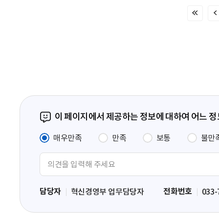
처
음
페
이
지
이 페이지에서 제공하는 정보에 대하여 어느 
매우만족
만족
보통
불만
의
견
입
담당자
전화번호
혁신경영부 업무담당자
033-
력
영
역