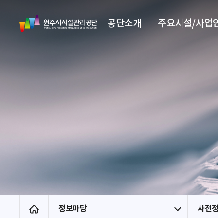
스
원
킵
공단소개
주요시설/사업
주
네
시
비
시
게
설
이
관
션
리
공
단
정보마당
사전
홈