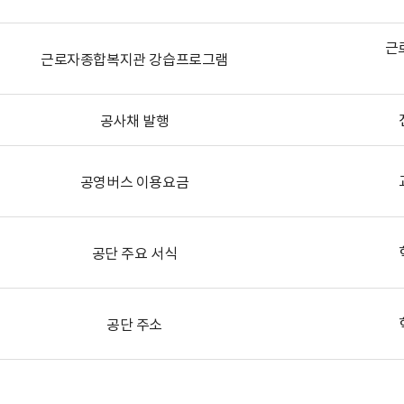
근
근로자종합복지관 강습프로그램
공사채 발행
공영버스 이용요금
공단 주요 서식
공단 주소