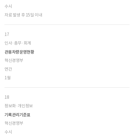
수시
자료 발생 후 15일 이내
17
인사·총무·회계
관용차량운영현황
혁신경영부
연간
1월
18
정보화·개인정보
기록관리기준표
혁신경영부
수시