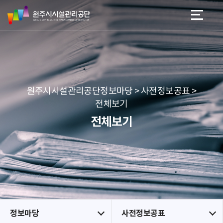
원
스
본문 바로가기
메뉴 바로가기
주
킵
시
네
시
비
설
게
관
이
리
션
공
원주시시설관리공단정보마당 > 사전정보공표 >
단
전체보기
전체보기
정보마당
사전정보공표