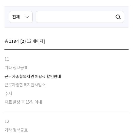
검
검
검색실행
색
색
조
영
건
역
총
118
개 [
2
/ 12 페이지]
선
택
11
기타 정보공표
근로자종합복지관 이용료 할인안내
근로자종합복지관사업소
수시
자료 발생 후 15일 이내
12
기타 정보공표