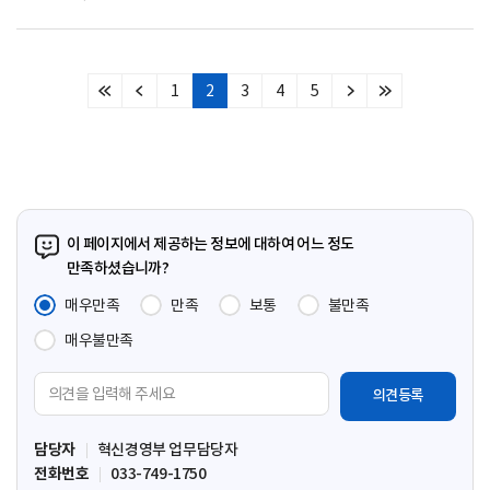
1
2
3
4
5
처
이
다
마
음
전
음
지
페
페
페
막
이
이
이
페
지
지
지
이
지
이 페이지에서 제공하는 정보에 대하여 어느 정도
만족하셨습니까?
매우만족
만족
보통
불만족
매우불만족
의
견
입
담당자
혁신경영부 업무담당자
력
전화번호
033-749-1750