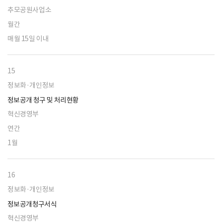
추모공원사업소
월간
매월 15일 이내
15
정보화·개인정보
정보공개 청구 및 처리현황
혁신경영부
연간
1월
16
정보화·개인정보
정보공개청구서식
혁신경영부