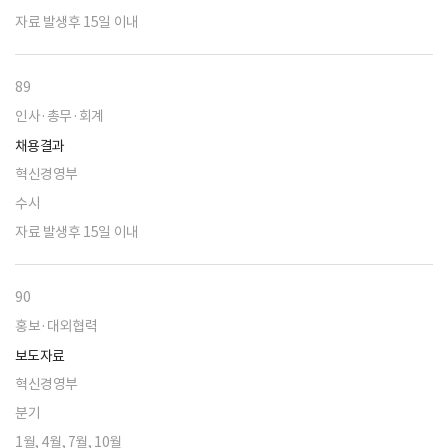
자료 발생후 15일 이내
89
인사·총무·회계
채용결과
혁신경영부
수시
자료 발생후 15일 이내
90
홍보·대외협력
보도자료
혁신경영부
분기
1월, 4월, 7월, 10월