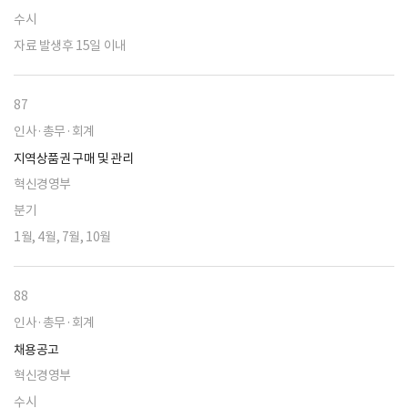
수시
자료 발생후 15일 이내
87
인사·총무·회계
지역상품권 구매 및 관리
혁신경영부
분기
1월, 4월, 7월, 10월
88
인사·총무·회계
채용공고
혁신경영부
수시