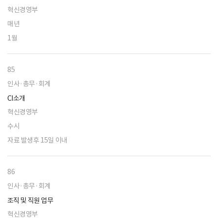
혁신경영부
매년
1월
85
인사·총무·회계
CI소개
혁신경영부
수시
자료 발생후 15일 이내
86
인사·총무·회계
조직 및 직원 업무
혁신경영부