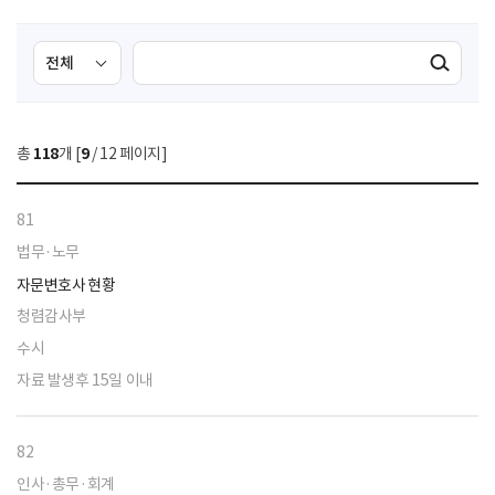
검
검
검색실행
색
색
조
영
건
역
총
118
개 [
9
/ 12 페이지]
선
택
81
법무·노무
자문변호사 현황
청렴감사부
수시
자료 발생후 15일 이내
82
인사·총무·회계