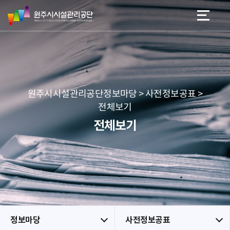
원
스
본문 바로가기
메뉴 바로가기
주
킵
시
네
시
비
설
게
관
이
리
션
공
원주시시설관리공단정보마당 > 사전정보공표 >
단
전체보기
전체보기
정보마당
사전정보공표