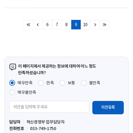
6
7
8
9
10
처
이
다
마
음
전
음
지
페
페
페
막
이
이
이
페
지
지
지
이
지
이 페이지에서 제공하는 정보에 대하여 어느 정도
만족하셨습니까?
매우만족
만족
보통
불만족
매우불만족
의
견
입
담당자
혁신경영부 업무담당자
력
전화번호
033-749-1750