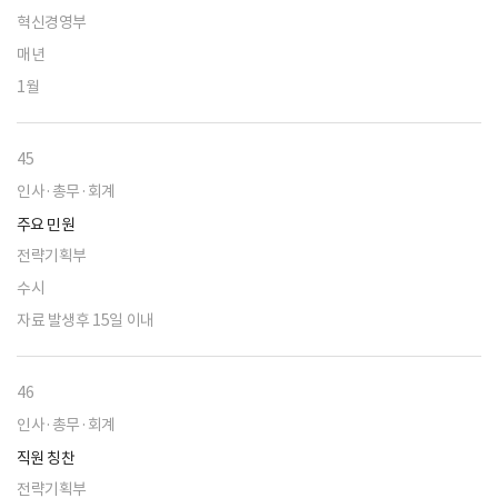
혁신경영부
매년
1월
45
인사·총무·회계
주요 민원
전략기획부
수시
자료 발생후 15일 이내
46
인사·총무·회계
직원 칭찬
전략기획부