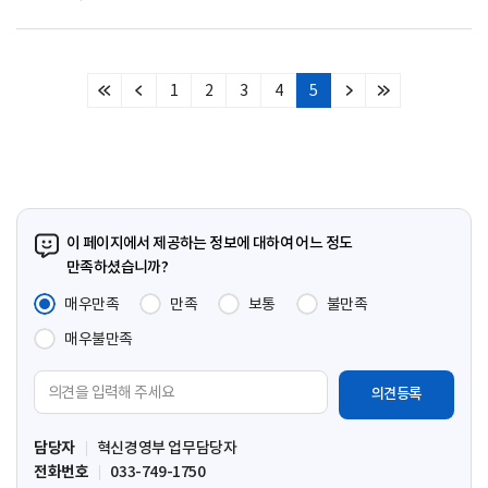
1
2
3
4
5
처
이
다
마
음
전
음
지
페
페
페
막
이
이
이
페
지
지
지
이
지
이 페이지에서 제공하는 정보에 대하여 어느 정도
만족하셨습니까?
매우만족
만족
보통
불만족
매우불만족
의
견
입
담당자
혁신경영부 업무담당자
력
전화번호
033-749-1750