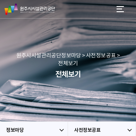
원
스
본문 바로가기
메뉴 바로가기
주
킵
시
네
시
비
설
게
관
이
리
션
공
원주시시설관리공단정보마당 > 사전정보공표 >
단
전체보기
전체보기
정보마당
사전정보공표