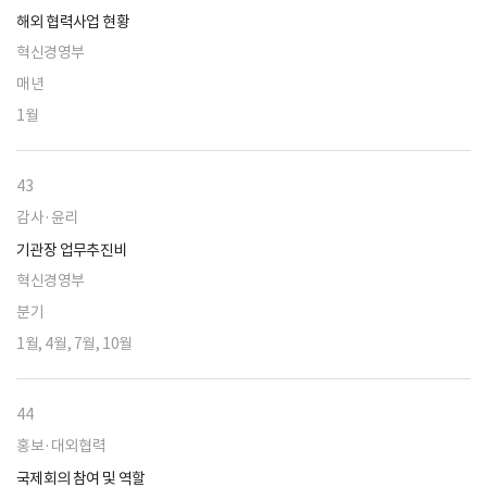
해외 협력사업 현황
혁신경영부
매년
1월
43
감사·윤리
기관장 업무추진비
혁신경영부
분기
1월, 4월, 7월, 10월
44
홍보·대외협력
국제회의 참여 및 역할