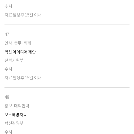
수시
자료 발생후 15일 이내
47
인사·총무·회계
혁신 아이디어 제안
전략기획부
수시
자료 발생후 15일 이내
48
홍보·대외협력
보도해명자료
혁신경영부
수시