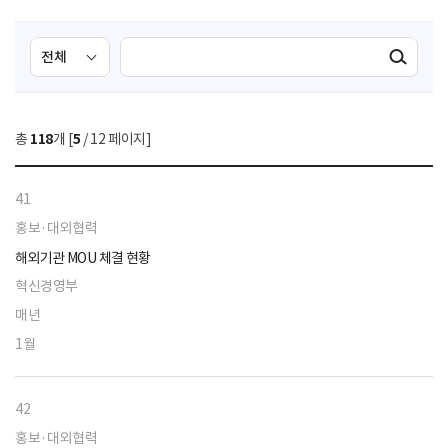
검
검
검색실행
색
색
조
영
건
역
총
118
개 [
5
/ 12 페이지]
선
택
41
홍보·대외협력
해외기관 MOU 체결 현황
혁신경영부
매년
1월
42
홍보·대외협력