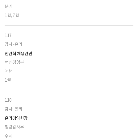
분기
1월, 7월
117
감사·윤리
친인척 채용인원
혁신경영부
매년
1월
118
감사·윤리
윤리경영헌장
청렴감사부
수시