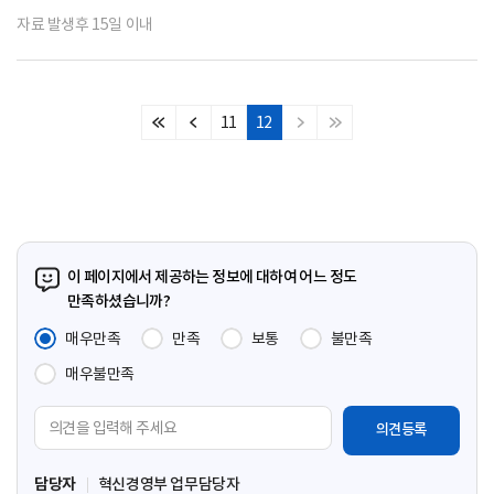
자료 발생후 15일 이내
11
12
처
이
다
마
음
전
음
지
페
페
페
막
이
이
이
페
지
지
지
이
지
이 페이지에서 제공하는 정보에 대하여 어느 정도
만족하셨습니까?
매우만족
만족
보통
불만족
매우불만족
의
견
입
담당자
혁신경영부 업무담당자