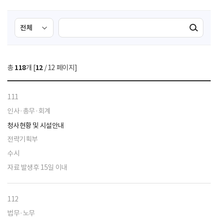
검
검
검색실행
색
색
조
영
건
역
총
118
개 [
12
/ 12 페이지]
선
택
111
인사·총무·회계
청사현황 및 시설안내
전략기획부
수시
자료 발생후 15일 이내
112
법무·노무