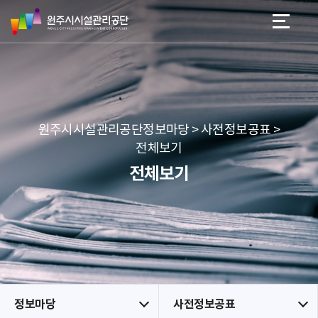
원
스
본문 바로가기
메뉴 바로가기
주
킵
시
네
시
비
설
게
관
이
리
션
공
원주시시설관리공단정보마당 > 사전정보공표 >
단
전체보기
전체보기
정보마당
사전정보공표