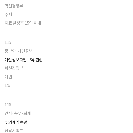
혁신경영부
수시
자료 발생후 15일 이내
115
정보화·개인정보
개인정보파일 보유 현황
혁신경영부
매년
1월
116
인사·총무·회계
수의계약 현황
전략기획부