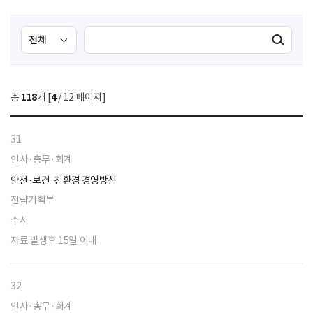
검
검
검색실행
색
색
조
영
건
역
총
118
개 [
4
/ 12 페이지]
선
택
31
인사·총무·회계
안전·보건·친환경 경영방침
전략기획부
수시
자료 발생후 15일 이내
32
인사·총무·회계