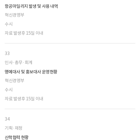
항공마일리지 발생 및 사용 내역
혁신경영부
수시
자료 발생후 15일 이내
33
인사·총무·회계
명예대사 및 홍보대사 운영현황
혁신경영부
수시
자료 발생후 15일 이내
34
기획·재정
산학협력 현황