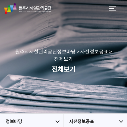
원
스
본문 바로가기
메뉴 바로가기
주
킵
시
네
시
비
설
게
관
이
리
션
공
원주시시설관리공단정보마당 > 사전정보공표 >
단
전체보기
전체보기
정보마당
사전정보공표