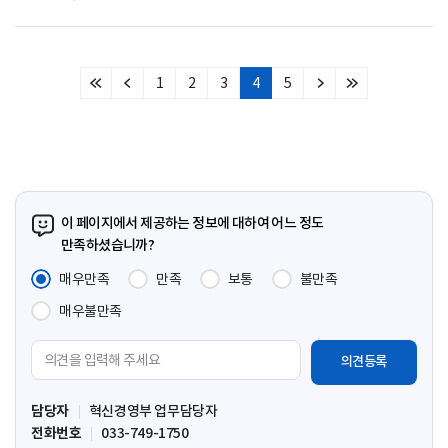
1
2
3
4
5
처
이
다
마
음
전
음
지
페
페
페
막
이
이
이
페
지
지
지
이
지
이 페이지에서 제공하는 정보에 대하여 어느 정도
만족하셨습니까?
매우만족
만족
보통
불만족
매우불만족
의
견
입
담당자
혁신경영부 업무담당자
력
전화번호
033-749-1750