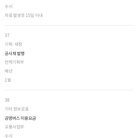
수시
자료 발생후 15일 이내
37
기획·재정
공사채 발행
전략기획부
매년
1월
38
기타 정보공표
공영버스 이용요금
교통사업부
수시