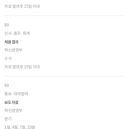
자료 발생후 15일 이내
89
인사·총무·회계
채용결과
혁신경영부
수시
자료 발생후 15일 이내
90
홍보·대외협력
보도자료
혁신경영부
분기
1월, 4월, 7월, 10월