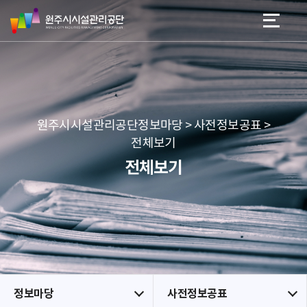
원
스
본문 바로가기
메뉴 바로가기
주
킵
시
네
시
비
설
게
관
이
리
션
공
원주시시설관리공단정보마당 > 사전정보공표 >
단
전체보기
전체보기
정보마당
사전정보공표