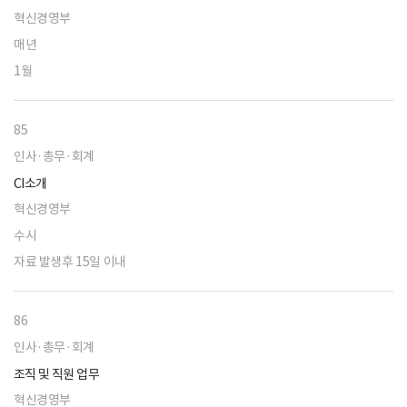
혁신경영부
매년
1월
85
인사·총무·회계
CI소개
혁신경영부
수시
자료 발생후 15일 이내
86
인사·총무·회계
조직 및 직원 업무
혁신경영부