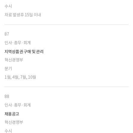
수시
자료 발생후 15일 이내
87
인사·총무·회계
지역상품권 구매 및 관리
혁신경영부
분기
1월, 4월, 7월, 10월
88
인사·총무·회계
채용공고
혁신경영부
수시