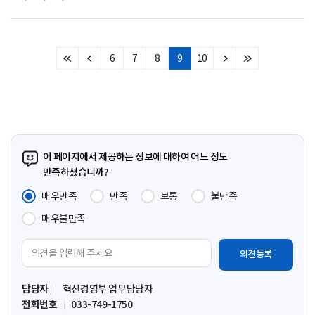
6
7
8
9
10
처
이
다
마
음
전
음
지
페
페
페
막
이
이
이
페
지
지
지
이
지
이 페이지에서 제공하는 정보에 대하여 어느 정도
만족하셨습니까?
매우만족
만족
보통
불만족
매우불만족
의
견
입
담당자
혁신경영부 업무담당자
력
전화번호
033-749-1750