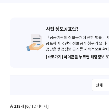
사전 정보공표란?
「공공기관의 정보공개에 관한 법률」 제7
공표하여 국민의 정보공개 청구가 없더라
공단은 행정정보 공개를 지속적으로 확대
[바로가기] 아이콘을 누르면 해당정보 
검
색
조
건
선
총
118
개 [
6
/ 12 페이지]