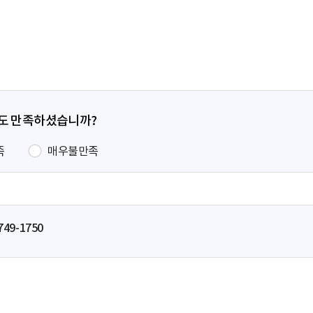
페
이
지
정도 만족하셨습니까?
족
매우불만족
749-1750