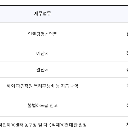
세무업무
인권경영선언문
예산서
결산서
해외 파견직원 복리후생비 등 지급 내역
불법하도급 신고
국민체육센터 농구장 및 다목적체육관 대관 일정