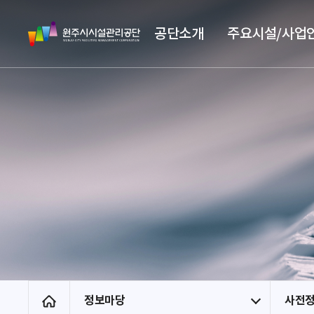
스
원
킵
공단소개
주요시설/사업
주
네
시
비
시
게
설
이
관
션
리
공
단
정보마당
사전
홈