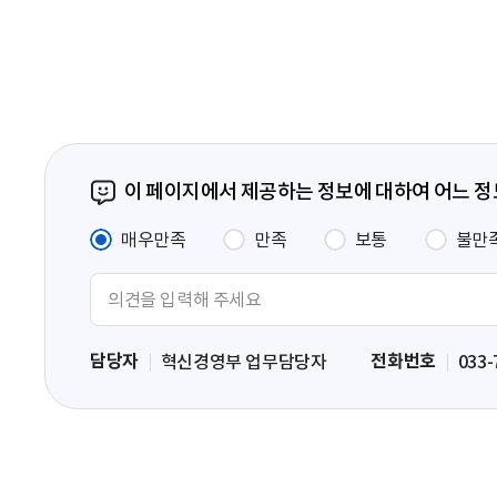
페
이
지
이 페이지에서 제공하는 정보에 대하여 어느 
매우만족
만족
보통
불만
의
견
입
담당자
전화번호
혁신경영부 업무담당자
033-
력
영
역