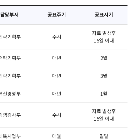
담당부서
공표주기
공표시기
자료 발생후
전략기획부
수시
15일 이내
전략기획부
매년
2월
전략기획부
매년
3월
혁신경영부
매년
1월
자료 발생후
청렴감사부
수시
15일 이내
체육사업부
매월
말일