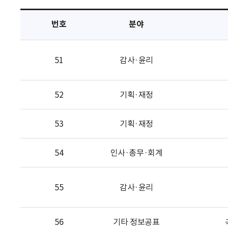
택
번호
분야
51
감사·윤리
52
기획·재정
53
기획·재정
54
인사·총무·회계
55
감사·윤리
56
기타 정보공표