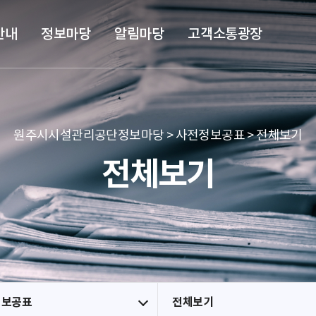
본문 바로가기
메뉴 바로가기
안내
정보마당
알림마당
고객소통광장
원주시시설관리공단정보마당 > 사전정보공표 > 전체보기
전체보기
정보공표
전체보기