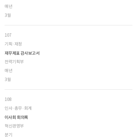
매년
3월
107
기획·재정
재무제표 감사보고서
전략기획부
매년
3월
108
인사·총무·회계
이사회 회의록
혁신경영부
분기