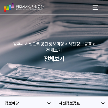
원
스
본문 바로가기
메뉴 바로가기
주
킵
시
네
시
비
설
게
관
이
리
션
공
원주시시설관리공단정보마당 > 사전정보공표 >
단
전체보기
전체보기
정보마당
사전정보공표