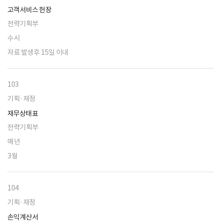
고객서비스 헌장
전략기획부
수시
자료 발생후 15일 이내
103
기획·재정
재무상태표
전략기획부
매년
3월
104
기획·재정
손익계산서