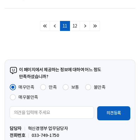
11
12
처
이
다
마
음
전
음
지
페
페
페
막
이
이
이
페
지
지
지
이
지
이 페이지에서 제공하는 정보에 대하여 어느 정도
만족하셨습니까?
매우만족
만족
보통
불만족
매우불만족
의
견
입
담당자
혁신경영부 업무담당자
력
전화번호
033-749-1750