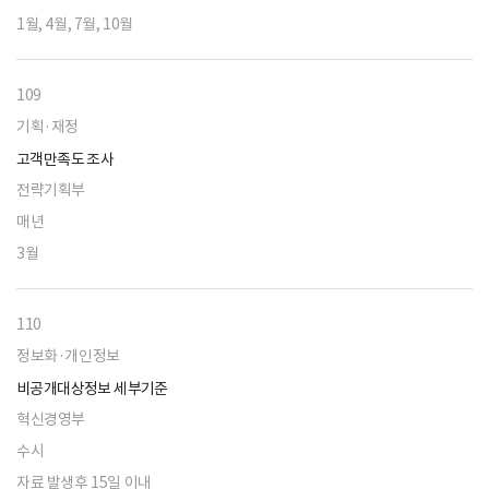
1월, 4월, 7월, 10월
109
기획·재정
고객만족도 조사
전략기획부
매년
3월
110
정보화·개인정보
비공개대상정보 세부기준
혁신경영부
수시
자료 발생후 15일 이내