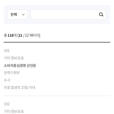
검
검
검색실행
색
색
조
영
건
역
총
118
개 [
11
/ 12 페이지]
선
택
101
기타 정보공표
소비자중심경영 선언문
전략기획부
수시
자료 발생후 15일 이내
102
기타 정보공표