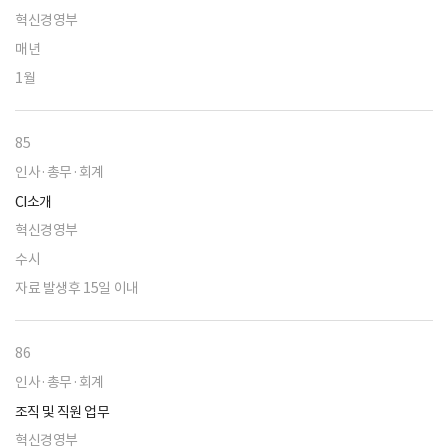
혁신경영부
매년
1월
85
인사·총무·회계
CI소개
혁신경영부
수시
자료 발생후 15일 이내
86
인사·총무·회계
조직 및 직원 업무
혁신경영부