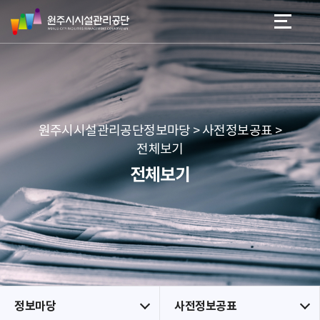
원
스
본문 바로가기
메뉴 바로가기
주
킵
시
네
시
비
설
게
관
이
리
션
공
원주시시설관리공단정보마당 > 사전정보공표 >
단
전체보기
전체보기
정보마당
사전정보공표