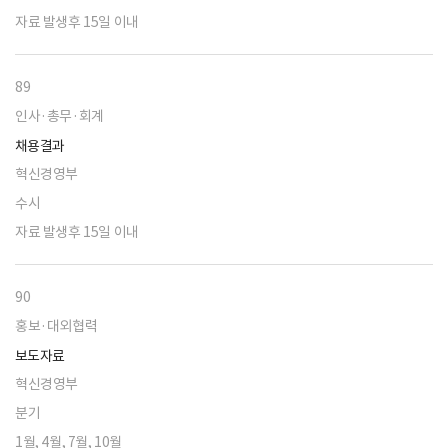
자료 발생후 15일 이내
89
인사·총무·회계
채용결과
혁신경영부
수시
자료 발생후 15일 이내
90
홍보·대외협력
보도자료
혁신경영부
분기
1월, 4월, 7월, 10월