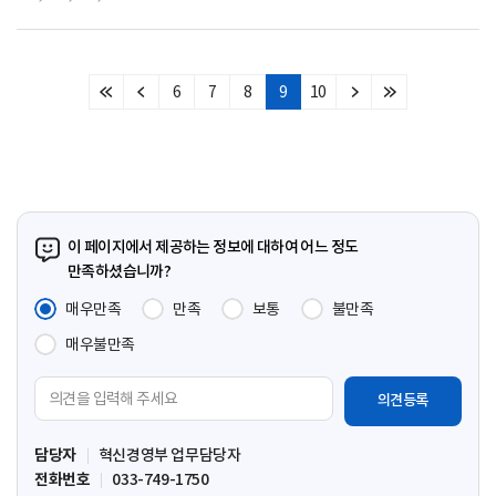
6
7
8
9
10
처
이
다
마
음
전
음
지
페
페
페
막
이
이
이
페
지
지
지
이
지
이 페이지에서 제공하는 정보에 대하여 어느 정도
만족하셨습니까?
매우만족
만족
보통
불만족
매우불만족
의
견
입
담당자
혁신경영부 업무담당자
력
전화번호
033-749-1750