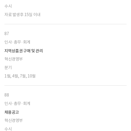
수시
자료 발생후 15일 이내
87
인사·총무·회계
지역상품권 구매 및 관리
혁신경영부
분기
1월, 4월, 7월, 10월
88
인사·총무·회계
채용공고
혁신경영부
수시