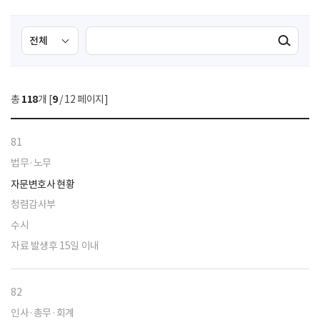
검
검
검색실행
색
색
조
영
건
역
총
118
개 [
9
/ 12 페이지]
선
택
81
법무·노무
자문변호사 현황
청렴감사부
수시
자료 발생후 15일 이내
82
인사·총무·회계