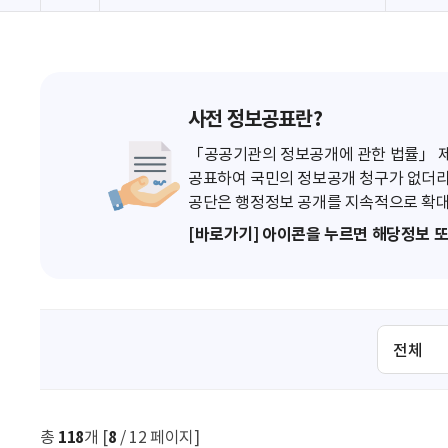
사전 정보공표란?
「공공기관의 정보공개에 관한 법률」 제7
공표하여 국민의 정보공개 청구가 없더라
공단은 행정정보 공개를 지속적으로 확대
[바로가기] 아이콘을 누르면 해당정보 
검
색
조
건
선
총
118
개 [
8
/ 12 페이지]