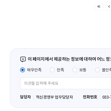
처
음
페
이
지
이 페이지에서 제공하는 정보에 대하여 어느 
매우만족
만족
보통
불만
의
견
입
담당자
전화번호
혁신경영부 업무담당자
033-
력
영
역