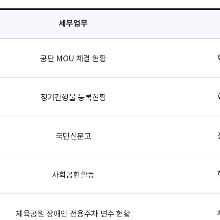
세무업무
공단 MOU 체결 현황
정기간행물 등록현황
국민신문고
사회공헌활동
체육공원 장애인 전용주차 면수 현황