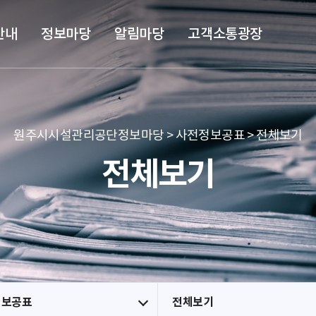
본문 바로가기
메뉴 바로가기
안내
정보마당
알림마당
고객소통광장
원주시시설관리공단정보마당 > 사전정보공표 > 전체보기
전체보기
정보공표
전체보기