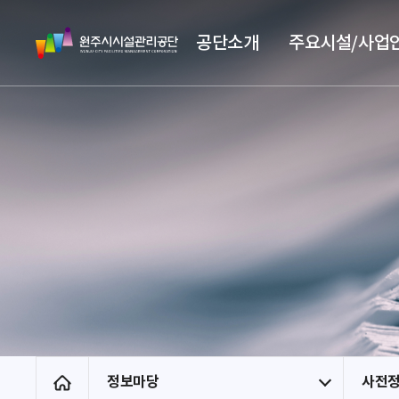
스
원
킵
공단소개
주요시설/사업
주
네
시
비
시
게
설
이
관
션
리
공
단
정보마당
사전
홈