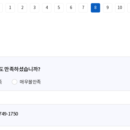
1
2
3
4
5
6
7
8
9
10
이
전
페
이
지
정도 만족하셨습니까?
족
매우불만족
749-1750