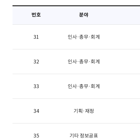
택
번호
분야
31
인사·총무·회계
32
인사·총무·회계
33
인사·총무·회계
34
기획·재정
35
기타 정보공표