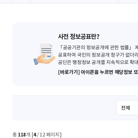
사전 정보공표란?
「공공기관의 정보공개에 관한 법률」 제7
공표하여 국민의 정보공개 청구가 없더라
공단은 행정정보 공개를 지속적으로 확대
[바로가기] 아이콘을 누르면 해당정보 
검
색
조
건
선
총
118
개 [
4
/ 12 페이지]