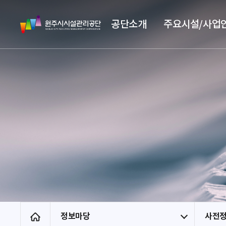
스
원
킵
공단소개
주요시설/사업
주
네
시
비
시
게
설
이
관
션
리
공
단
정보마당
사전
홈