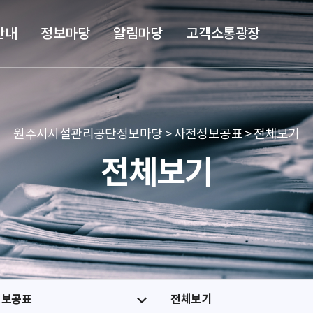
본문 바로가기
메뉴 바로가기
안내
정보마당
알림마당
고객소통광장
원주시시설관리공단정보마당 > 사전정보공표 > 전체보기
전체보기
정보공표
전체보기