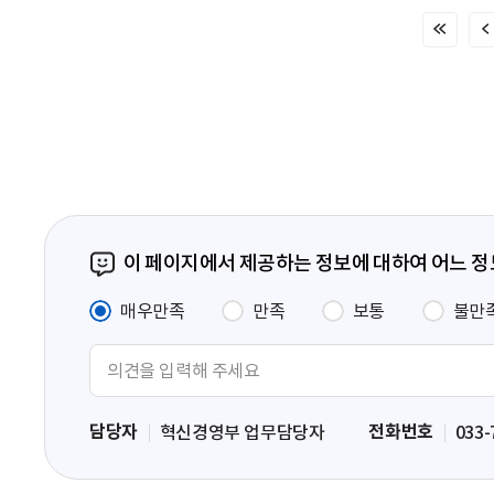
처
음
페
이
지
이 페이지에서 제공하는 정보에 대하여 어느 
매우만족
만족
보통
불만
의
견
입
담당자
전화번호
혁신경영부 업무담당자
033-
력
영
역