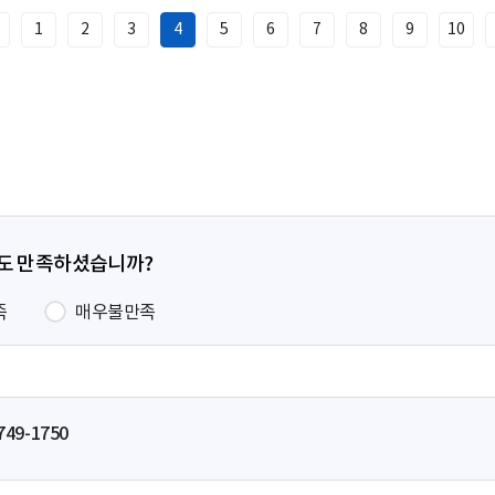
1
2
3
4
5
6
7
8
9
10
이
전
페
이
지
정도 만족하셨습니까?
족
매우불만족
749-1750