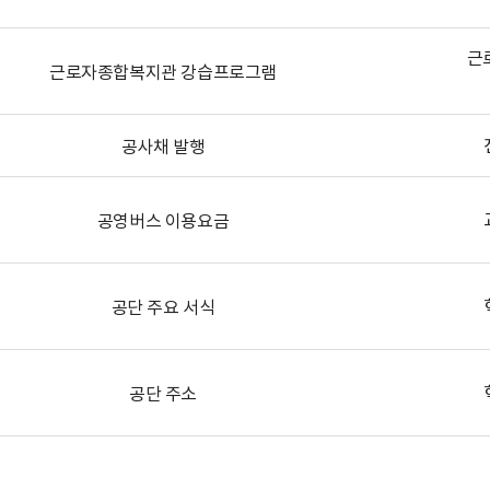
근
근로자종합복지관 강습프로그램
공사채 발행
공영버스 이용요금
공단 주요 서식
공단 주소